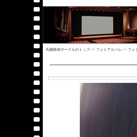
札幌映画サークル
のトップ >>
フォトアルバム
>>
フォ