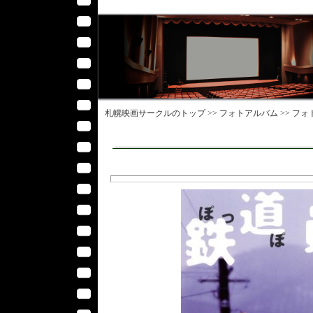
札幌映画サークル
のトップ >>
フォトアルバム
>>
フォ