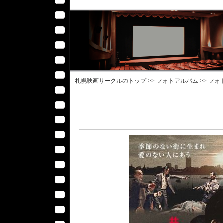
札幌映画サークル
のトップ >>
フォトアルバム
>>
フォ