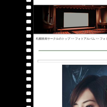
札幌映画サークル
のトップ >>
フォトアルバム
>>
フォ