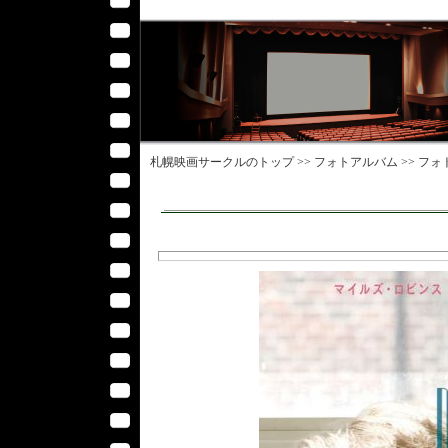
札幌映画サークル
のトップ >>
フォトアルバム
>>
フォ