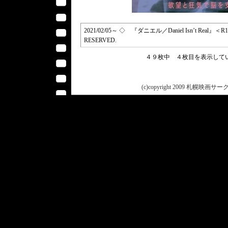
2021/02/05～ ◇ 『ダニエル／Daniel Isn’t Real』＜R1
RESERVED.
４９枚中 ４枚目を表示し
(c)copyright 2009 札幌映画サークル 