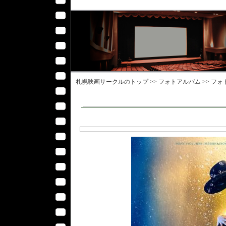
札幌映画サークル
のトップ >>
フォトアルバム
>>
フォ