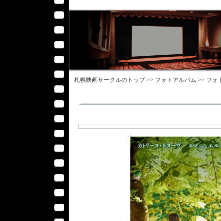
札幌映画サークル
のトップ >>
フォトアルバム
>>
フォ