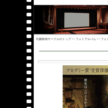
札幌映画サークル
のトップ >>
フォトアルバム
>>
フォ