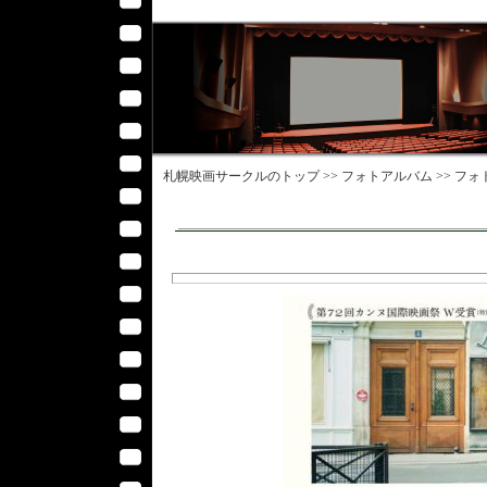
札幌映画サークル
のトップ >>
フォトアルバム
>>
フォ