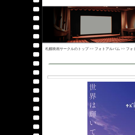
札幌映画サークル
のトップ >>
フォトアルバム
>>
フォ