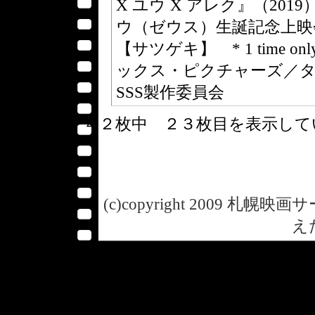
X ユウ X アレク』（20
ウ（ゼウス）生誕記念上映
【サツゲキ】 * 1 time only 
ックス・ピクチャーズ／
SSS製作委員会
４２枚中 ２３枚目を表示し
(c)copyright 2009 札幌映画サー
え