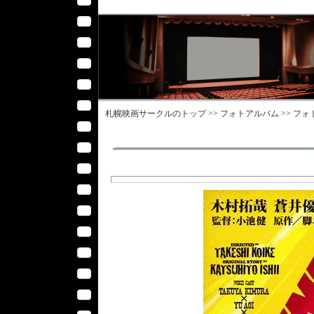
札幌映画サークル
のトップ >>
フォトアルバム
>>
フォ