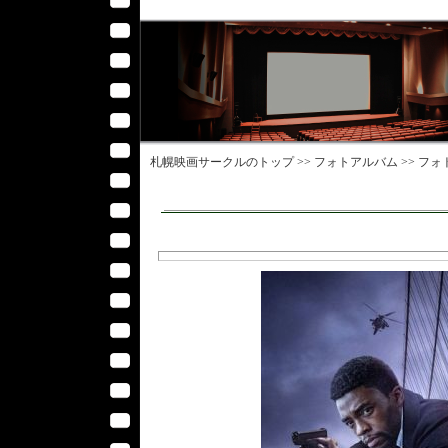
札幌映画サークル
のトップ >>
フォトアルバム
>>
フォ