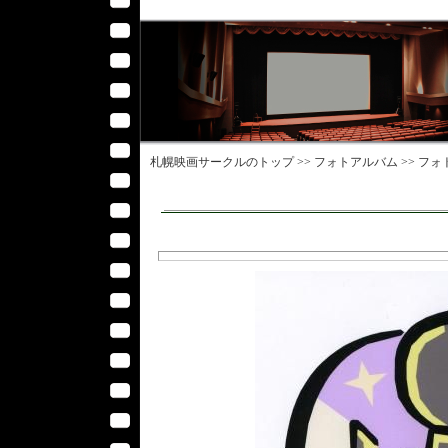
札幌映画サークル
のトップ >>
フォトアルバム
>>
フォ