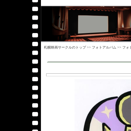
札幌映画サークル
のトップ >>
フォトアルバム
>>
フォ