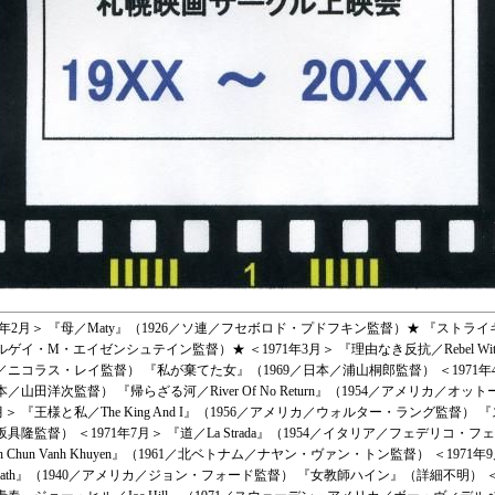
971年2月＞ 『母／Maty』（1926／ソ連／フセボロド・プドフキン監督）★ 『ストライキ／
ゲイ・M・エイゼンシュテイン監督）★ ＜1971年3月＞ 『理由なき反抗／Rebel Without
カ／ニコラス・レイ監督） 『私が棄てた女』（1969／日本／浦山桐郎監督） ＜1971年
本／山田洋次監督） 『帰らざる河／River Of No Return』（1954／アメリカ／オ
5月＞ 『王様と私／The King And I』（1956／アメリカ／ウォルター・ラング監督）
坂具隆監督） ＜1971年7月＞ 『道／La Strada』（1954／イタリア／フェデリコ・
 Chun Vanh Khuyen』（1961／北ベトナム／ナヤン・ヴァン・トン監督） ＜1971
 Of Wrath』（1940／アメリカ／ジョン・フォード監督） 『女教師ハイン』（詳細不明） ＜