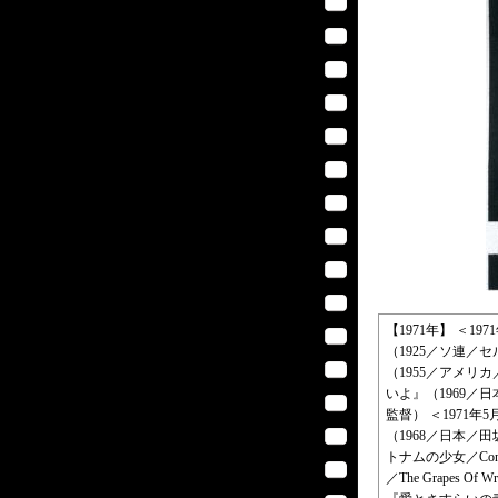
【1971年】 ＜1
（1925／ソ連／セル
（1955／アメリ
いよ』（1969／日
監督） ＜1971年
（1968／日本／田
トナムの少女／Con
／The Grapes