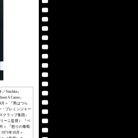
Stachka』
 A Cause』
4月＞ 『男はつら
ットー・プレミンジャー
 『スクラップ集団』
フェリーニ監督） 『ベ
年9月＞ 『怒りの葡萄
1971年10月＞