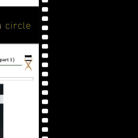
rt 1）