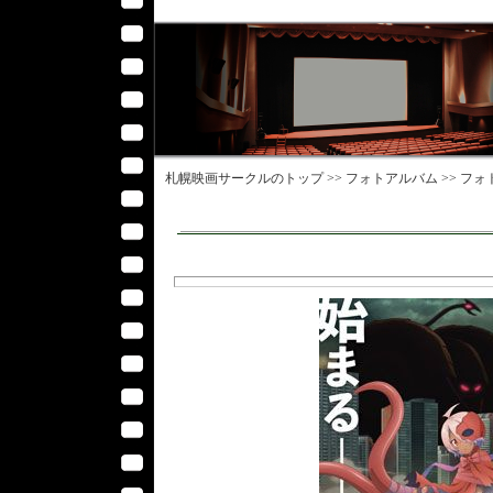
札幌映画サークル
のトップ >>
フォトアルバム
>>
フォ