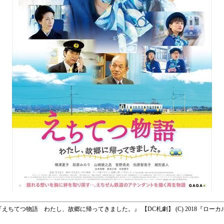
～ ◇ 『えちてつ物語 わたし、故郷に帰ってきました。』 【DC札劇】 (C) 2018『ロ