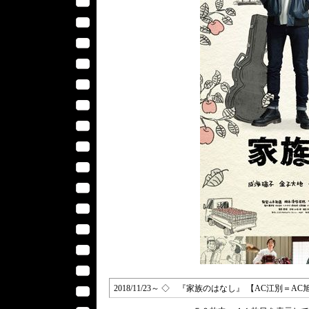
2018/11/23～ ◇ 『家族のはなし』 【AC江別＝A