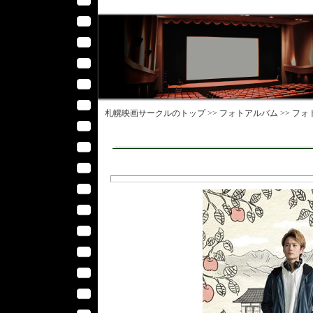
札幌映画サークル
のトップ >>
フォトアルバム
>>
フォ