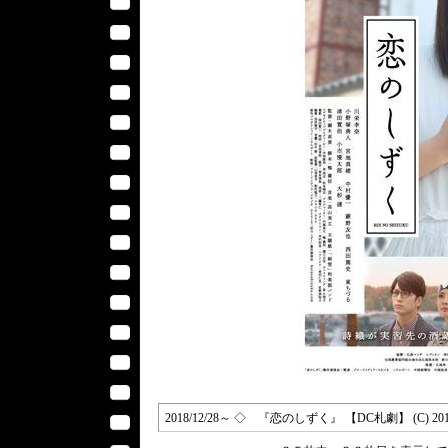
2018/12/28～ ◇ 『恋のしずく』 【DC札劇】 (C