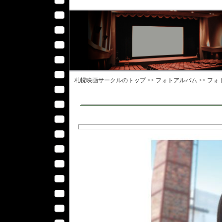
札幌映画サークル
のトップ >>
フォトアルバム
>>
フォ