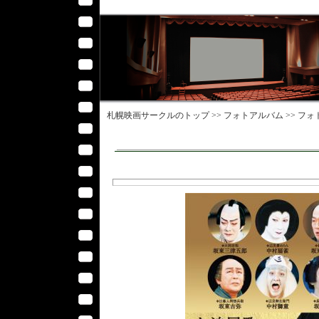
札幌映画サークル
のトップ >>
フォトアルバム
>>
フォ