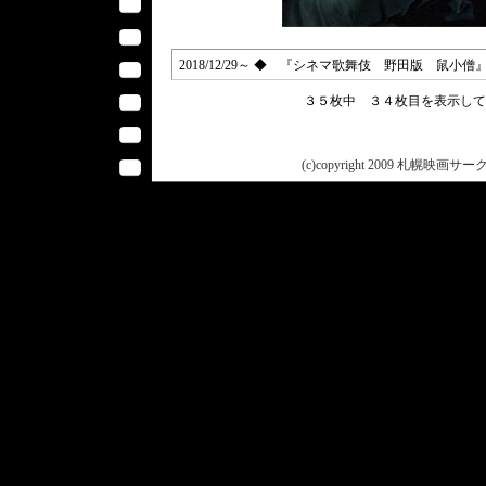
2018/12/29～ ◆ 『シネマ歌舞伎 野田版 鼠小僧』（
３５枚中 ３４枚目を表示し
(c)copyright 2009 札幌映画サークル 