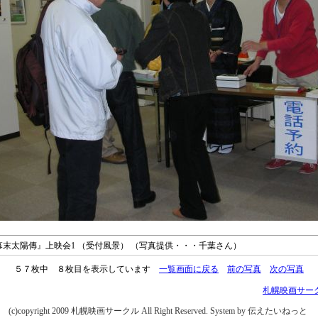
日 『幕末太陽傳』上映会1 （受付風景） （写真提供・・・千葉さん）
５７枚中 ８枚目を表示しています
一覧画面に戻る
前の写真
次の写真
札幌映画サー
(c)copyright 2009 札幌映画サークル All Right Reserved.
System by 伝えたいねっと