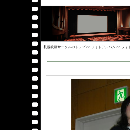
札幌映画サークル
のトップ >>
フォトアルバム
>>
フォ