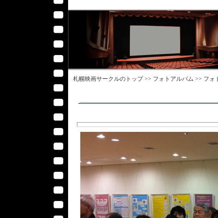
札幌映画サークル
のトップ >>
フォトアルバム
>>
フォ