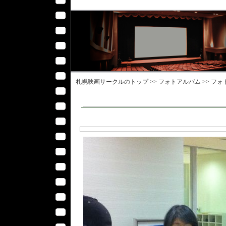
札幌映画サークル
のトップ >>
フォトアルバム
>>
フォ