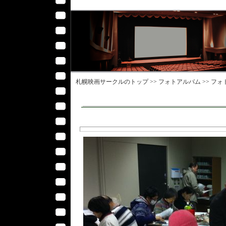
札幌映画サークル
のトップ >>
フォトアルバム
>>
フォ