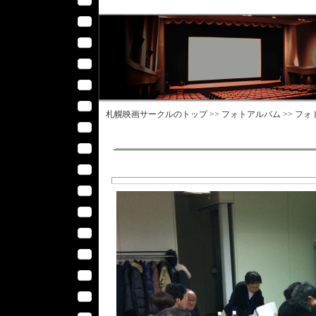
札幌映画サークル
のトップ >>
フォトアルバム
>>
フォ