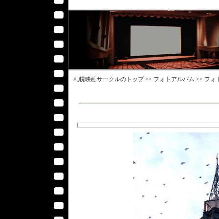
札幌映画サークル
のトップ >>
フォトアルバム
>>
フォ