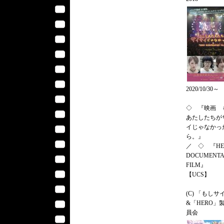
2020/10/30～
◇ 『映画 
あたしたちが
イじゃなかっ
ら。』
／ ◇ 『HE
DOCUMENT
FILM』
【UCS】
(C) 「もしサ
&「HERO」
員会