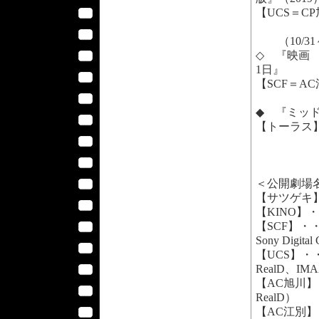
【UCS＝C
（10/31
◇ 『映画
1日』
【SCF＝A
◆ 『ミッド
【トーラス
＜公開劇場
【サツゲキ】・
【KINO】・
【SCF】・・
Sony Digita
【UCS】・・
RealD、IMA
【AC旭川】
RealD）
【AC江別】・