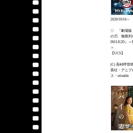
2020/10/16～
◇ 『劇場版
の刃 無限
IMAX2D』＜P
＞
【UCS】
(C) 吾峠呼世
英社・アニプ
ス・ufotable