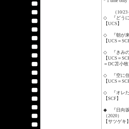
* 1 time only
（10/23
◇ 『どうに
【UCS】
◇ 『朝が
【UCS＝S
◇ 『きみ
【UCS＝S
＝DC苫小牧
◇ 『空に
【UCS＝SC
◇ 『オレ
【SCF】
◆ 『日向
（2020）
【サツゲキ