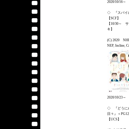
2020/10/16～
◇ 『スパイ
【SCF】
【10/30～ 
キ】
(C) 2020 NH
NEP, Incline, 
2020/10/23～
◇ 『どうに
日々』＜PG1
【UCS】