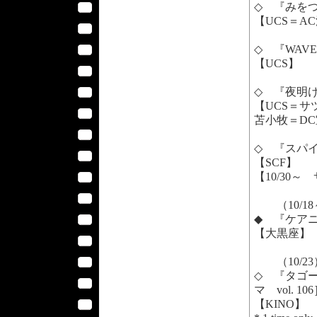
◇ 『みを
【UCS＝A
◇ 『WAV
【UCS】
◇ 『夜明
【UCS＝サ
苫小牧＝D
◇ 『スパ
【SCF】
【10/30～
（10/18
◆ 『ケアニ
【大黒座】
（10/23
◇ 『タゴ
マ vol. 10
【KINO】