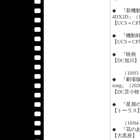
◆ 『新機動戦
4DX2D』（1
【UCS＝C
◆ 『機動戦
【UCS＝C
◆ 『映画 
【DC旭川】
（10/03
◆ 『劇場版 Fat
song』（20
【DC苫小牧
◆ 『星屑の
【トーラス
（10/04
◆ 『花のあ
【大黒座】