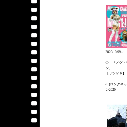
2020/10/09～
◇ 『メグ・
ン』
【サツゲキ】
(C)ロングキ
ン2020