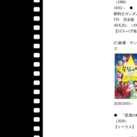
（1998）
10/02～ ◆
動戦士ガンダ
F91 完全
4DX2D』（19
【UCS＝CP
(C)創通・サ
ズ
2020/10/03～
◆ 『星屑の
（2020）
【トーラス】