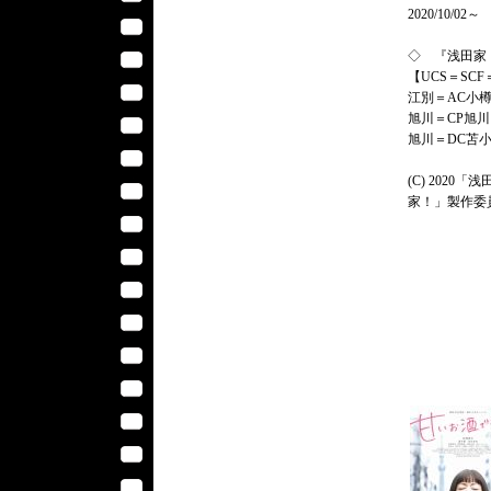
2020/10/02～
◇ 『浅田家
【UCS＝SCF
江別＝AC小樽
旭川＝CP旭川
旭川＝DC苫
(C) 2020「浅
家！」製作委