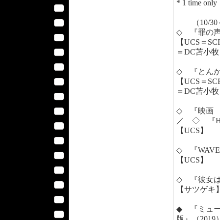
* 1 time only
（10/30
◇ 『罪の
【UCS＝S
＝DC苫小牧
◇ 『とんか
【UCS＝S
＝DC苫小牧
◇ 『映画
／ ◇ 『HE
【UCS】
◇ 『WAV
【UCS】
◇ 『彼女
【サツゲキ
◆ 『ミュー
版』（2019