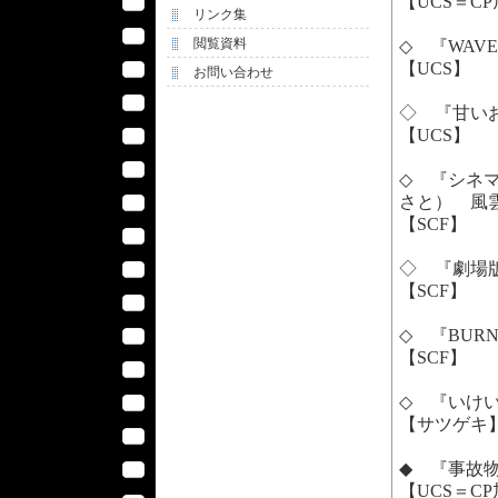
【UCS＝C
リンク集
閲覧資料
◇ 『WAV
【UCS】
お問い合わせ
◇ 『甘い
【UCS】
◇ 『シネ
さと） 風
【SCF】
◇ 『劇場版
【SCF】
◇ 『BURN 
【SCF】
◇ 『いけ
【サツゲキ
◆ 『事故物
【UCS＝C