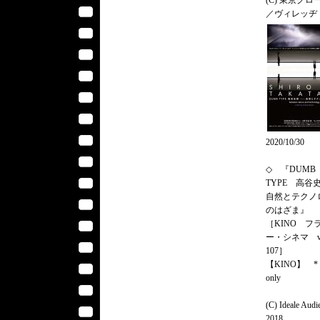
(C) 東京グロ
／ヴィレッヂ
2020/10/30
◇ 『DUMB
TYPE 高
自然とテクノ
のはざま』
［KINO フ
ー・シネマ vo
107］
【KINO】 * 1
only
(C) Ideale Audi
2018