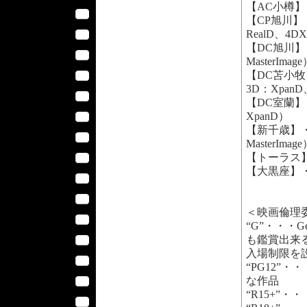
【AC小樽】・
【CP旭川】・
RealD、4D
【DC旭川】
MasterImag
【DC苫小牧
3D：XpanD、
【DC室蘭】
XpanD）
【新千歳】・
MasterImag
【トーラス】
【大黒座】・
＜映画倫理
“G”・・・
も鑑賞出来
入場制限を
“PG12”・・
な作品
“R15+”・