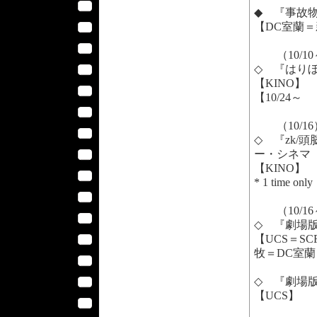
◆ 『事故物
【DC室蘭
（10/10
◇ 『はり
【KINO】
【10/24～
（10/16
◇ 『zk/
ー・シネマ vo
【KINO】
* 1 time only
（10/16
◇ 『劇場版
【UCS＝S
牧＝DC室
◇ 『劇場版
【UCS】