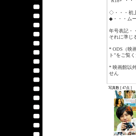
“R18+”・
◇・・・初
◆・・・ム
年号表記・
それに準じ
* ODS（
ト”をご覧
* 映画館
せん
写真数 [ 47点 ]