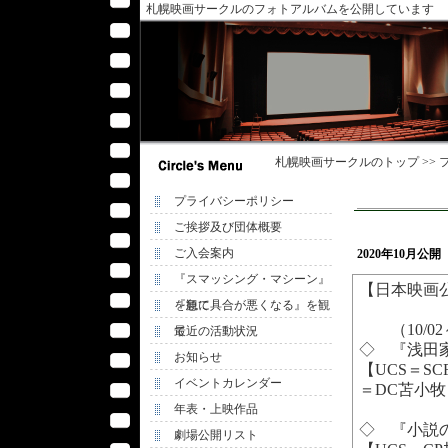
札幌映画サークルのフォトアルバムを公開しています
札幌映画サークル
のトップ >>
プライバシーポリシー
ご挨拶及び団体概要
ご入会案内
2020年10月
『スマッシング・マシーン』
【日本映画
を観て
『急に具合が悪くなる』を観
（10/02
て
最近の活動状況
◇ 『浅田
お知らせ
【UCS＝S
イベントカレンダー
＝DC苫小牧
年表・上映作品
◇ 『小説
劇場公開リスト