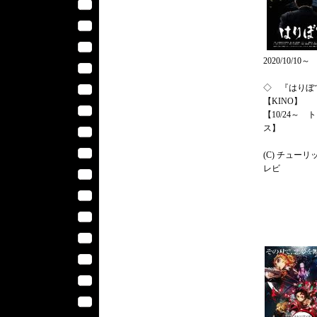
2020/10/10～
◇ 『はりぼ
【KINO】
【10/24～ 
ス】
(C) チューリ
レビ