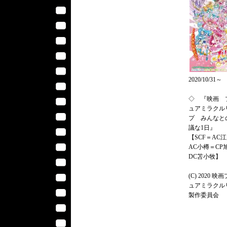
2020/10/31～
◇ 『映画 
ュアミラクル
プ みんなと
議な1日』
【SCF＝AC
AC小樽＝CP
DC苫小牧】
(C) 2020 映
ュアミラクル
製作委員会