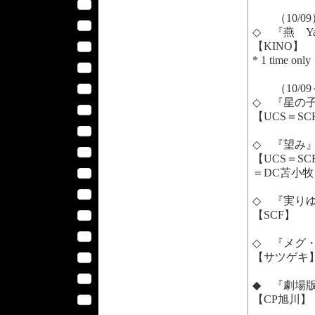
（10/09
◇ 『燕 Ya
【KINO】
* 1 time only
（10/09
◇ 『星の
【UCS＝SC
◇ 『望み
【UCS＝S
＝DC苫小牧
◇ 『実り
【SCF】
◇ 『メグ
【サツゲキ
◆ 『劇場版
【CP旭川】