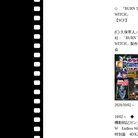
◇ 『BURN 
WITCH』
【SCF】
(C) 久保帯人
社・「BURN 
WITCH」製
会
2020/10/02～
10/02～ ◆
機動戦記ガン
W Endless W
特別篇 4DX