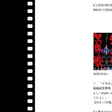
(C) 2020 HIG
BROW CINE
2020/10/24～
◇ 『ゲキ
偽義経冥界歌
よしつねめい
うたう）』
【SCF＝CP