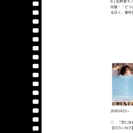
(C) 志村貴子
出版・「どう
る日々」製作
2020/10/23～
◇ 『空に住
【UCS＝SCF