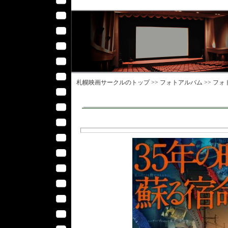
札幌映画サークル
のトップ >>
フォトアルバム
>>
フォ