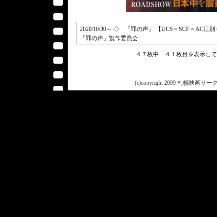
2020/10/30～ ◇ 『罪の声』 【UCS＝SCF＝AC
「罪の声」製作委員会
４７枚中 ４１枚目を表示し
(c)copyright 2009 札幌映画サークル 