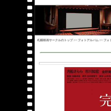
札幌映画サークル
のトップ >>
フォトアルバム
>>
フォ