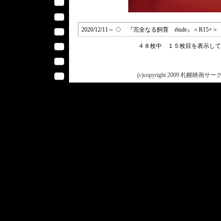
2020/12/11～ ◇ 『完全なる飼育 étude』＜R15+＞ 【
４８枚中 １５枚目を表示し
(c)copyright 2009 札幌映画サークル 