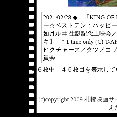
2021/02/28 ◆ 『KING 
ー☆ベストテン：ハッピー
如月ルヰ 生誕記念上映会
キ】 * 1 time only (C) 
ピクチャーズ／タツノコプ
員会
４６枚中 ４５枚目を表示し
(c)copyright 2009 札幌映画サー
え