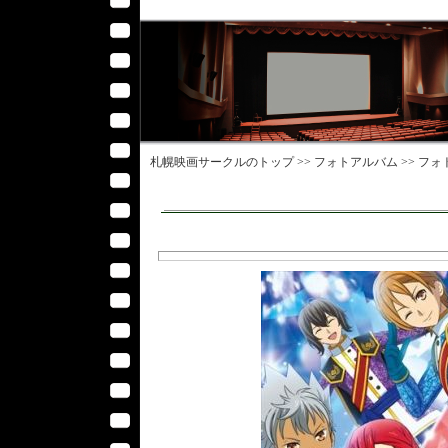
札幌映画サークル
のトップ >>
フォトアルバム
>>
フォ