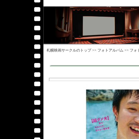
札幌映画サークル
のトップ >>
フォトアルバム
>>
フォ