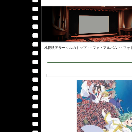
札幌映画サークル
のトップ >>
フォトアルバム
>>
フォ