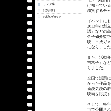
“日本映画名
リンク集
け知っている
鑑賞するチャ
閲覧資料
お問い合わせ
イベントにも
2013年の
語』などの高
金子修介監督
映 平成ガメ
になりました
また、活動弁
吉格子』など
りました。
全国で話題に
かった作品を
新鋭気鋭の若
映画を応援す
そして、毎年
市で公開され