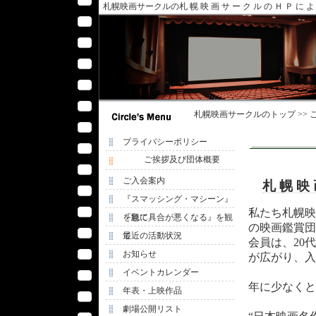
札幌映画サークルの札 幌 映 画 サ ー ク ル の Ｈ Ｐ に 
札幌映画サークル
のトップ >>
プライバシーポリシー
ご挨拶及び団体概要
ご入会案内
札 幌 映
『スマッシング・マシーン』
私たち札幌映
を観て
『急に具合が悪くなる』を観
の映画鑑賞団
て
最近の活動状況
会員は、20
お知らせ
が広がり、入
イベントカレンダー
年に少なくと
年表・上映作品
劇場公開リスト