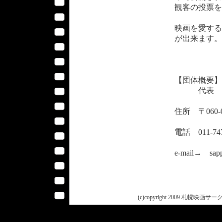
観客の投票を
映画を愛する
が出来ます。
【団体概要】
代表 奥
住所 〒060
電話 011-74
e-mail→ sapp
(c)copyright 2009 札幌映画サークル 