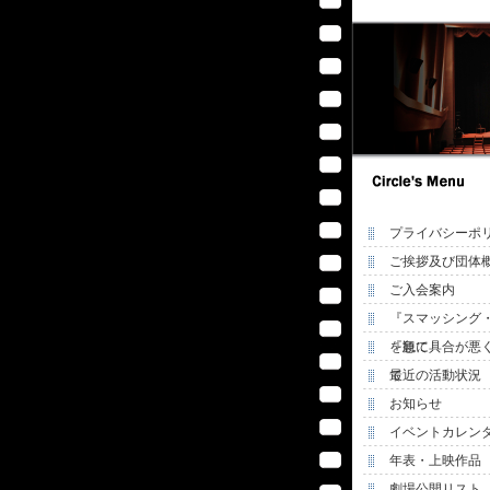
プライバシーポ
ご挨拶及び団体
ご入会案内
『スマッシング
を観て
『急に具合が悪
て
最近の活動状況
お知らせ
イベントカレン
年表・上映作品
劇場公開リスト