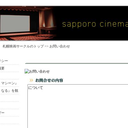
札幌映画サークル
のトップ >> お問い合わせ
リシー
概要
・マシーン』
くなる』を観
ダー