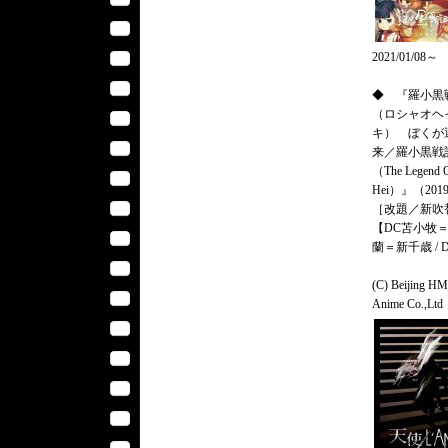
2021/01/08～
◆ 『羅小黒
（ロシャオヘ
キ） ぼくが
来／羅小黒戦
（The Legend 
Hei）』（20
［改題／新吹
【DC苫小牧＝
蘭＝新千歳 / 
(C) Beijing H
Anime Co.,Ltd