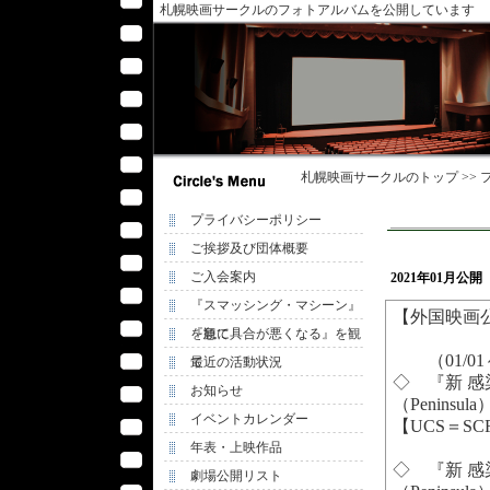
札幌映画サークルのフォトアルバムを公開しています
札幌映画サークル
のトップ >>
プライバシーポリシー
ご挨拶及び団体概要
ご入会案内
2021年01月
『スマッシング・マシーン』
【外国映画
を観て
『急に具合が悪くなる』を観
（01/01
て
最近の活動状況
◇ 『新 
お知らせ
（Peninsul
イベントカレンダー
【UCS＝SC
年表・上映作品
◇ 『新 感
劇場公開リスト