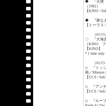
◆ 『天使 
（1982）
【KINO / S
◆ 『家なき子
【トーラス / 
（01/15
◇ 『大海原のソ
［KINO フ
【KINO】
* 1 time only
（01/15
◇ 『ミッ
画／Mission 
【UCS / Su
◇ 『アンチ・
【UCS / Su
◇ 『ルーブ
Night At The