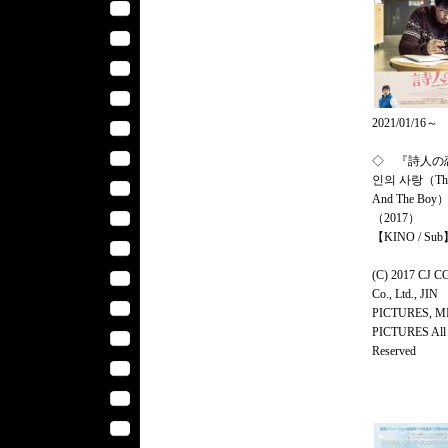
2021/01/16～
◇ 『詩人の
인의 사랑（The 
And The Boy
（2017）
【KINO / Su
(C) 2017 CJ 
Co., Ltd., JIN
PICTURES, M
PICTURES All 
Reserved