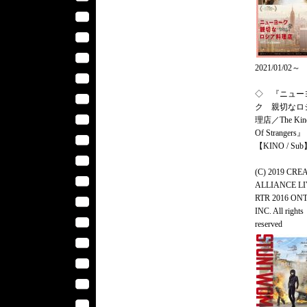
2021/01/02～
◇ 『ニュー
ク 親切なロ
理店／The Kind
Of Strangers』
【KINO / Su
(C) 2019 CRE
ALLIANCE LI
RTR 2016 ON
INC. All rights
reserved