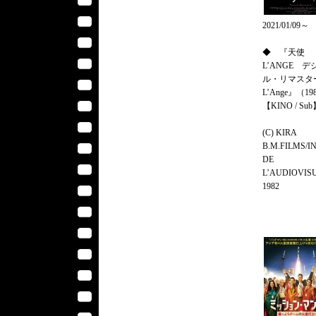
2021/01/09～
◆ 『天使
L’ANGE デ
ル・リマスタ
L’Ange』（19
【KINO / Su
(C) KIRA
B.M.FILMS/I
DE
L’AUDIOVIS
1982