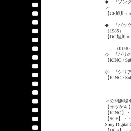
◆ 『ソング・
＞
【CP旭川 / 
◆ 『バック・
（1985）
【DC旭川＝DC
（01/30
◇ 『パリの
【KINO / S
◇ 『シリアにて
【KINO / S
＜公開劇場
【サツゲキ】・
【KINO】・
【SCF】・・
Sony Digita
【UCS】・・