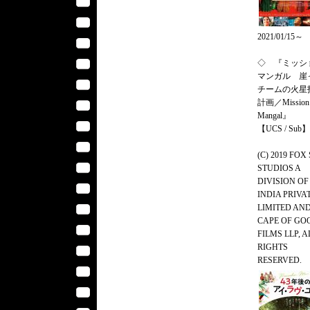
2021/01/15～
◇ 『ミッシ
マンガル 崖
チームの火星
計画／Mission
Mangal』
【UCS / Sub】
(C) 2019 FOX
STUDIOS A
DIVISION OF
INDIA PRIVA
LIMITED AN
CAPE OF GO
FILMS LLP, A
RIGHTS
RESERVED.