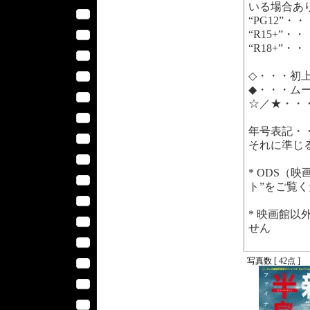
いる場合あ
“PG12”・・
“R15+”・・
“R18+”・・
◇・・・初
◆・・・ム
☆／★・・
年号表記・
それに準じ
* ODS（
ト”をご覧
* 映画館
せん
写真数 [ 42点 ]