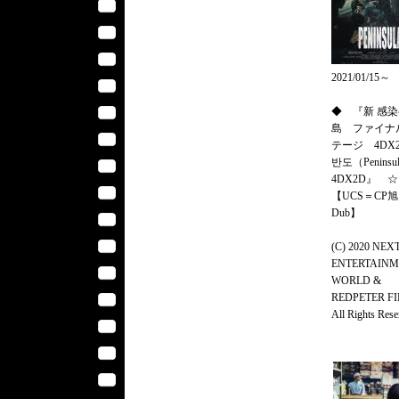
2021/01/15～
◆ 『新 感
島 ファイナ
テージ 4DX
반도（Peninsu
4DX2D』 ☆
【UCS＝CP旭
Dub】
(C) 2020 NEX
ENTERTAIN
WORLD &
REDPETER FI
All Rights Rese