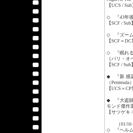
【UCS / Su
◇ 『43年後
【SCF / Su
◇ 『ズーム
【SCF＝DC
◇ 『眠れる森の
［パリ・オ
【SCF / Su
◆ 『新 感
（Peninsul
【UCS＝CP旭
◆ 『大盗賊／
モンド傑作
【サツゲキ / 
（01/16
◇ 『ヘルム