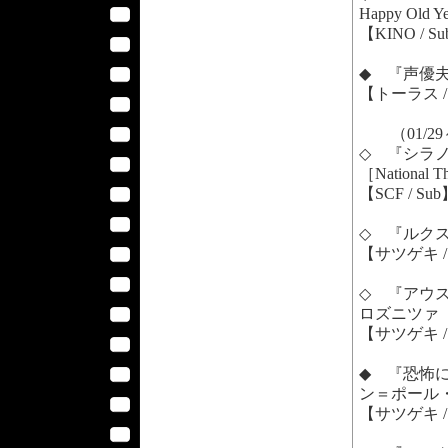
Happy Old Y
【KINO / S
◆ 『声優夫婦
【トーラス / 
（01/29
◇ 『シラノ・
［National Th
【SCF / Su
◇ 『ルクス・
【サツゲキ / 
◇ 『アウステ
ロズニツァ
【サツゲキ / 
◆ 『恐怖に襲わ
ン＝ポール
【サツゲキ / 