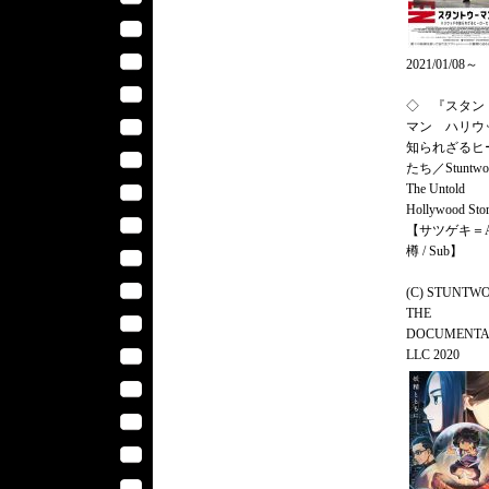
2021/01/08～
◇ 『スタン
マン ハリウ
知られざるヒ
たち／Stuntwo
The Untold
Hollywood St
【サツゲキ＝
樽 / Sub】
(C) STUNTW
THE
DOCUMENT
LLC 2020