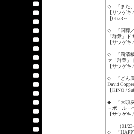
◇ 『また、
【サツゲキ / 
【01/23～ 
◇ 『国葬／S
「群衆」ド
【サツゲキ / 
◇ 『粛清裁判
ァ「群衆」
【サツゲキ / 
◇ 『どん底作家
David Coppe
【KINO / S
◆ 『大頭脳／L
＝ポール・
【サツゲキ / 
（01/23
◇ 『HAP