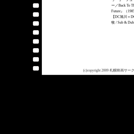
ー／Back To T
Future』（19
【DC旭川＝D
牧 / Sub & Du
(c)copyright 2009 札幌映画サークル 