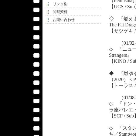
（Peninsul
リンク集
【UCS / Su
閲覧資料
◇ 『燃えよデ
お問い合わせ
The Fat Dr
【サツゲキ / 
（01/02
◇ 『ニューヨ
Strangers』
【KINO / S
◆ 『燃ゆる女の肖
（2020）＜P
【トーラス / 
（01/08
◇ 『ドン・キ
ラ座バレエ
【SCF / Su
◇ 『スタ
ち／Stuntwome