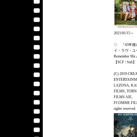
2021/01/15～
◇ 『43年後
イ・ラヴ・ユ
Remember Me
【SCF / Sub】
(C) 2019 CRE
ENTERTAINM
LAZONA, K
FILMS, TOR
FILMS AIE,
FCOMME FILM
rights reserved.