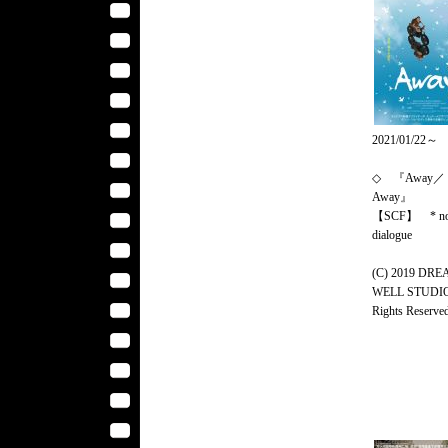
2021/01/22～
◇ 『Away／
Away』
【SCF】 * n
dialogue
(C) 2019 DR
WELL STUDIO.
Rights Reserved