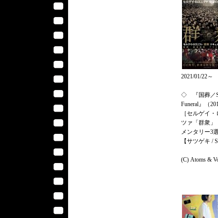
2021/01/22～
◇ 『国葬／St
Funeral』（
［セルゲイ・
ツァ「群衆」
メンタリー3
【サツゲキ / S
(C) Atoms & V