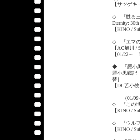
【サツゲキ＝A
◇ 『甦る三大テ
Eternity; 30t
【KINO / S
◇ 『エマの秘密
【AC旭川 /
【01/22～ S
◆ 『羅小
羅小黒戦記（T
替］
【DC苫小牧＝
（01/09
◇ 『この世界
【KINO / S
◇ 『ウルフウ
【KINO / S