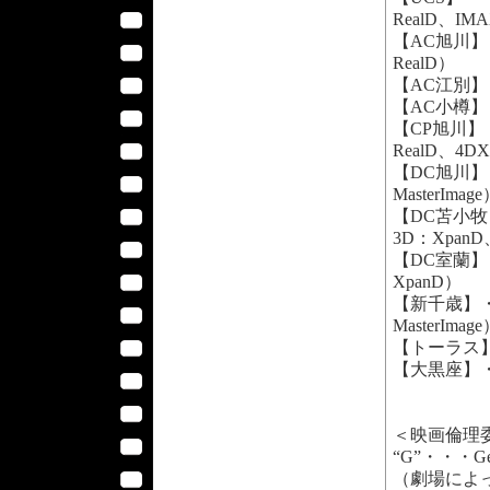
RealD、IMA
【AC旭川】
RealD）
【AC江別】・
【AC小樽】・
【CP旭川】・
RealD、4D
【DC旭川】
MasterImag
【DC苫小牧
3D：XpanD、
【DC室蘭】
XpanD）
【新千歳】・
MasterImag
【トーラス】
【大黒座】・
＜映画倫理
“G”・・・
（劇場によ