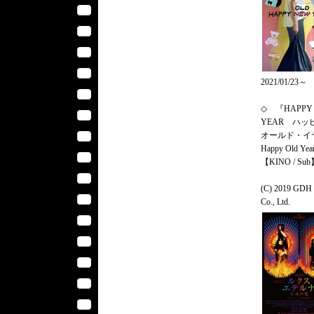
2021/01/23～
◇ 『HAPPY
YEAR ハッ
オールド・イ
Happy Old Ye
【KINO / Su
(C) 2019 GDH
Co., Ltd.