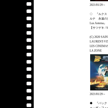
2021/01/29～
◇ 『ルクス
ルナ 永遠の
Lux Aeterna』
【サツゲキ / S
(C) 2020 SAI
LAURENT-VI
LES CINEMA
LA ZONE
2021/01/29～
◆ 『バック
ゥ・ザ・フュ