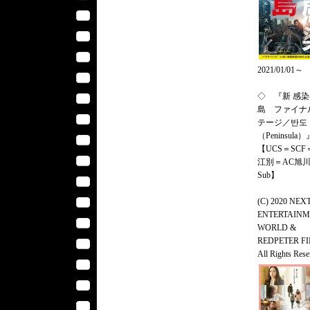
2021/01/01～
◇ 『新 感
島 ファイナ
テージ／반도
（Peninsula）
【UCS＝SCF
江別＝AC旭川 
Sub】
(C) 2020 NEX
ENTERTAIN
WORLD &
REDPETER FI
All Rights Rese