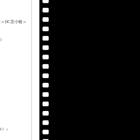
川＝DC苫小牧＝
☆
み）』