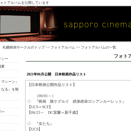
ォトアルバムを公開しています
札幌映画サークル
のトップ >>
フォトアルバム
>> フォトアルバムの一覧
フォト
リシー
概要
2021年06月公開 日本映画作品リスト
・マシーン』
【日本映画公開作品リスト】
くなる』を観
（06/01～）
◇ 『映画 賭ケグルイ 絶体絶命ロシアンルーレット』
【UCS＝SCF】
ダー
【06/25～ DC室蘭＝新千歳】
◇ 『女たち』
【UCS】