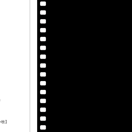
』
小牧】