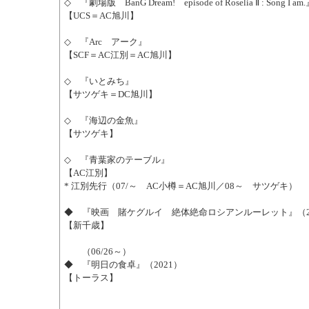
◇ 『劇場版 BanG Dream! episode of Roselia Ⅱ : Song I am
【UCS＝AC旭川】
◇ 『Arc アーク』
【SCF＝AC江別＝AC旭川】
◇ 『いとみち』
【サツゲキ＝DC旭川】
◇ 『海辺の金魚』
【サツゲキ】
◇ 『青葉家のテーブル』
【AC江別】
* 江別先行（07/～ AC小樽＝AC旭川／08～ サツゲキ）
◆ 『映画 賭ケグルイ 絶体絶命ロシアンルーレット』（2
【新千歳】
（06/26～）
◆ 『明日の食卓』（2021）
【トーラス】