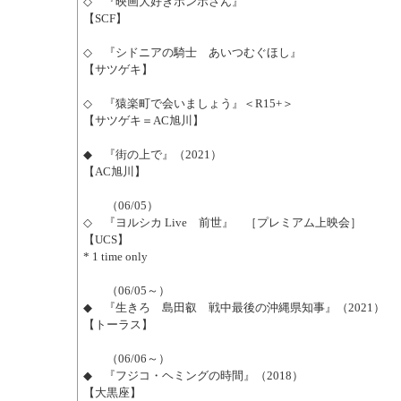
◇ 『映画大好きポンポさん』
【SCF】
◇ 『シドニアの騎士 あいつむぐほし』
【サツゲキ】
◇ 『猿楽町で会いましょう』＜R15+＞
【サツゲキ＝AC旭川】
◆ 『街の上で』（2021）
【AC旭川】
（06/05）
◇ 『ヨルシカ Live 前世』 ［プレミアム上映会］
【UCS】
* 1 time only
（06/05～）
◆ 『生きろ 島田叡 戦中最後の沖縄県知事』（2021）
【トーラス】
（06/06～）
◆ 『フジコ・ヘミングの時間』（2018）
【大黒座】