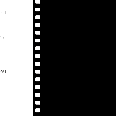
26］
！』
小牧】