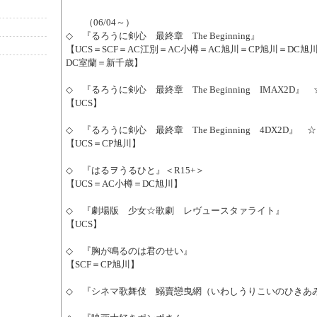
（06/04～）
◇ 『るろうに剣心 最終章 The Beginning』
【UCS＝SCF＝AC江別＝AC小樽＝AC旭川＝CP旭川＝DC旭
DC室蘭＝新千歳】
◇ 『るろうに剣心 最終章 The Beginning IMAX2D』 
【UCS】
◇ 『るろうに剣心 最終章 The Beginning 4DX2D』 ☆
【UCS＝CP旭川】
◇ 『はるヲうるひと』＜R15+＞
【UCS＝AC小樽＝DC旭川】
◇ 『劇場版 少女☆歌劇 レヴュースタァライト』
【UCS】
◇ 『胸が鳴るのは君のせい』
【SCF＝CP旭川】
◇ 『シネマ歌舞伎 鰯賣戀曳網（いわしうりこいのひきあ