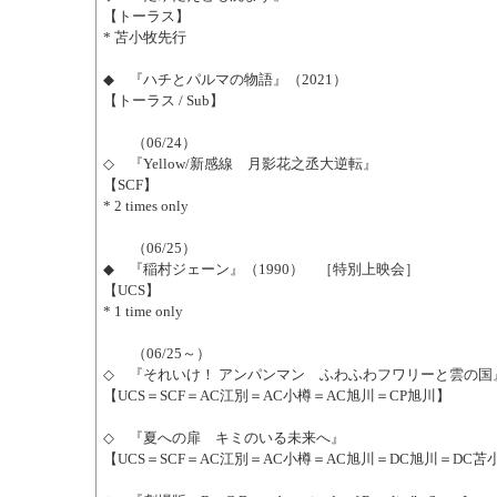
【トーラス】
* 苫小牧先行
◆ 『ハチとパルマの物語』（2021）
【トーラス / Sub】
（06/24）
◇ 『Yellow/新感線 月影花之丞大逆転』
【SCF】
* 2 times only
（06/25）
◆ 『稲村ジェーン』（1990） ［特別上映会］
【UCS】
* 1 time only
（06/25～）
◇ 『それいけ！ アンパンマン ふわふわフワリーと雲の国
【UCS＝SCF＝AC江別＝AC小樽＝AC旭川＝CP旭川】
◇ 『夏への扉 キミのいる未来へ』
【UCS＝SCF＝AC江別＝AC小樽＝AC旭川＝DC旭川＝DC苫