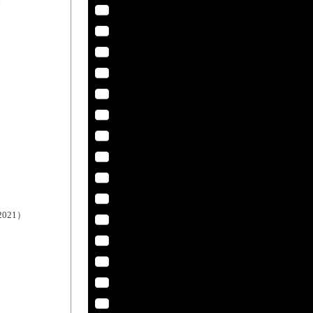
.』
021）