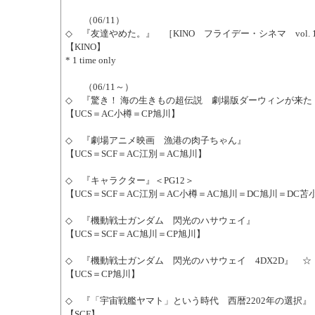
（06/11）
◇ 『友達やめた。』 ［KINO フライデー・シネマ vol. 1
【KINO】
* 1 time only
（06/11～）
◇ 『驚き！ 海の生きもの超伝説 劇場版ダーウィンが来た
【UCS＝AC小樽＝CP旭川】
◇ 『劇場アニメ映画 漁港の肉子ちゃん』
【UCS＝SCF＝AC江別＝AC旭川】
◇ 『キャラクター』＜PG12＞
【UCS＝SCF＝AC江別＝AC小樽＝AC旭川＝DC旭川＝DC苫
◇ 『機動戦士ガンダム 閃光のハサウェイ』
【UCS＝SCF＝AC旭川＝CP旭川】
◇ 『機動戦士ガンダム 閃光のハサウェイ 4DX2D』 ☆
【UCS＝CP旭川】
◇ 『「宇宙戦艦ヤマト」という時代 西暦2202年の選択』
【SCF】