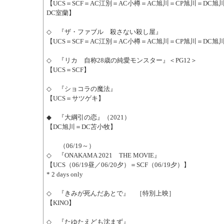
【UCS＝SCF＝AC江別＝AC小樽＝AC旭川＝CP旭川＝DC旭
DC室蘭】
◇ 『ザ・ファブル 殺さない殺し屋』
【UCS＝SCF＝AC江別＝AC小樽＝AC旭川＝CP旭川＝DC旭
◇ 『リカ 自称28歳の純愛モンスター』＜PG12＞
【UCS＝SCF】
◇ 『ショコラの魔法』
【UCS＝サツゲキ】
◆ 『大綱引の恋』（2021）
【DC旭川＝DC苫小牧】
（06/19～）
◇ 『ONAKAMA 2021 THE MOVIE』
【UCS（06/19昼／06/20夕）＝SCF（06/19夕）】
* 2 days only
◇ 『きみが死んだあとで』 ［特別上映］
【KINO】
◇ 『たゆたえども沈まず』