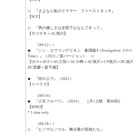
◇ 『さよなら私のクラマー ファーストタッチ』
【SCF】
◇ 『男の優しさは全部下心なんですって』
【サツゲキ＝AC旭川】
（06/12～）
◆ 『シン・エヴァンゲリオン 劇場版𝄇（Evangelion: 3.0+1.01 T
Time）』（2021／新バージョン） ☆
【UCS＝SCF＝AC江別＝AC小樽＝AC旭川＝CP旭川＝DC旭
DC室蘭＝新千歳】
◆ 『街の上で』（2021）
【トーラス】
（06/14）
◆ 『人生フルーツ』（2016） ［月1上映 第46回］
【KINO】
* 1 time only
（06/18～）
◇ 『ヒノマルソウル 舞台裏の英雄たち』