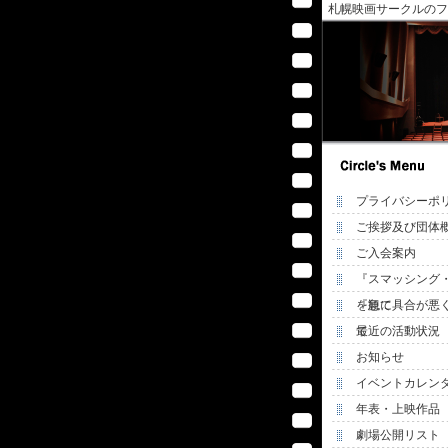
札幌映画サークルのフ
プライバシーポ
ご挨拶及び団体
ご入会案内
『スマッシング
を観て
『急に具合が悪
て
最近の活動状況
お知らせ
イベントカレン
年表・上映作品
劇場公開リスト