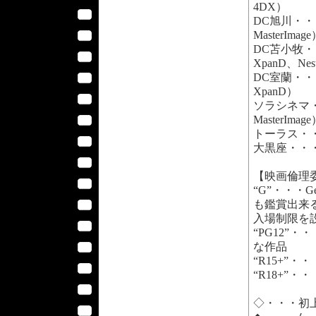
4DX）
DC旭川・・・
MasterImag
DC苫小牧・
XpanD、Nes
DC室蘭・・・
XpanD）
ソラシネマ・
MasterImag
トーラス・・
大黒座・・・大
【映画倫理
“G”・・・
も鑑賞出来
入場制限を
“PG12”・・
な作品
“R15+”・
“R18+”・
◇・・・初