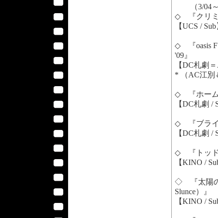
（3/04
◇ 『クリミ
【UCS / Su
◇ 『oasis FU
'09』
【DC札劇＝A
* （AC江
◇ 『ホーム
【DC札劇 / 
◇ 『ブライン
【DC札劇 / 
◇ 『トッド・
【KINO / S
◇ 『太陽の下で
Slunce）』
【KINO / S