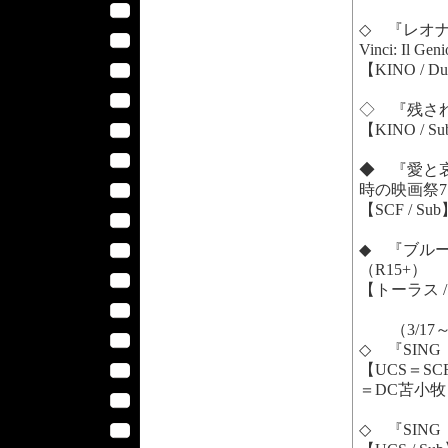
◇ 『レオナ
Vinci: Il Ge
【KINO / D
◇ 『残されし大
【KINO / S
◆ 『愛と哀し
時の映画祭7 
【SCF / Su
◆ 『ブルーに
（R15+）
【トーラス / 
（3/17
◇ 『SING
【UCS＝S
＝DC苫小牧＝
◇ 『SING 