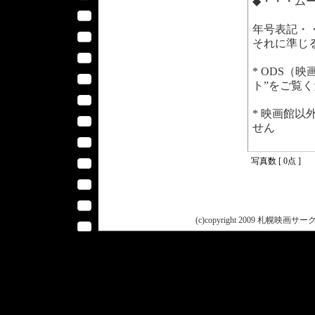
◆・・・ム
年号表記・
それに準じ
* ODS（
ト”をご覧
* 映画館
せん
写真数 [ 0点 ]
(c)copyright 2009 札幌映画サークル 