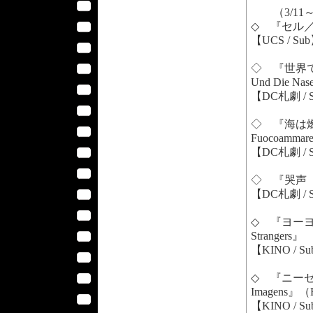
（3/11
◇ 『セル／C
【UCS / Su
◇ 『世界で
Und Die Nas
【DC札劇 / S
◇ 『海は
Fuocoammar
【DC札劇 / 
◇ 『哭声 
【DC札劇 / 
◇ 『ヨーヨー
Strange
【KINO / S
◇ 『ニーゼと光の
Imagens』（
【KINO / S