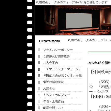
札幌映画サークルのフォトアルバムを公開しています
札幌映画サークル
のトップ >>
プライバシーポリシー
ご挨拶及び団体概要
ご入会案内
2017年3月公
『スマッシング・マシーン』
【外国映画
を観て
『急に具合が悪くなる』を観
（3/03
て
最近の活動状況
◇ 『灼熱／Z
お知らせ
ー・シネマ v
イベントカレンダー
【KINO / S
年表・上映作品
（3/03
劇場公開リスト