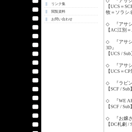
◇ 『アサシン 
リンク集
【UCS＝S
閲覧資料
牧＝ソラシネマ 
お問い合わせ
◇ 『アサシン 
【AC江別＝A
◇ 『アサシン 
3D』
【UCS / Su
◇ 『アサシン 
【UCS＝CP旭
◇ 『ラビン
【SCF / Su
◇ 『WE AR
【SCF / Su
◇ 『お嬢さん
【DC札劇 / 