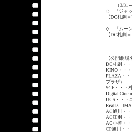
（3/31
◇ 『ジャッ
【DC札劇＝UC
◇ 『ムーンラ
【DC札劇＝K
【公開劇場
DC札劇・・
KINO・・・
PLAZA・・
プラザ）
SCF・・・札
Digital Cin
UCS・・・ユ
RealD、IM
AC旭川・・・
AC江別・・・
AC小樽・・・
CP旭川・・・