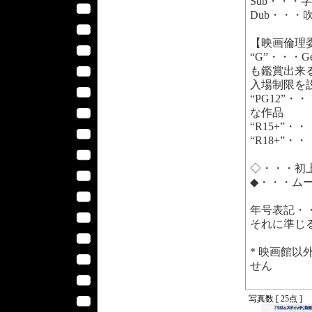
Sub・・・
Dub・・・
【映画倫理
“G”・・・
も鑑賞出来
入場制限を
“PG12”・・
な作品
“R15+”・
“R18+”・
◇・・・初
◆・・・ム
年号表記・
それに準じ
* 映画館
せん
写真数 [ 25点 ]