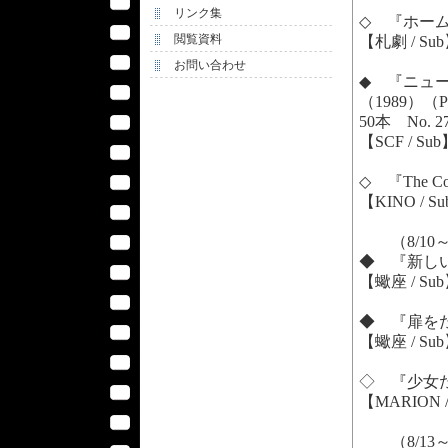
リンク集
◇ 『ホームレ
閲覧資料
【札劇 / Su
お問い合わせ
◆ 『ニュー・シ
（1989）
50本 No. 2
【SCF / Su
◇ 『The C
【KINO / S
（8/10
◆ 『新しい人生
【蠍座 / Su
◆ 『扉をたたく
【蠍座 / Su
◇ 『少女たちの
【MARION /
（8/13