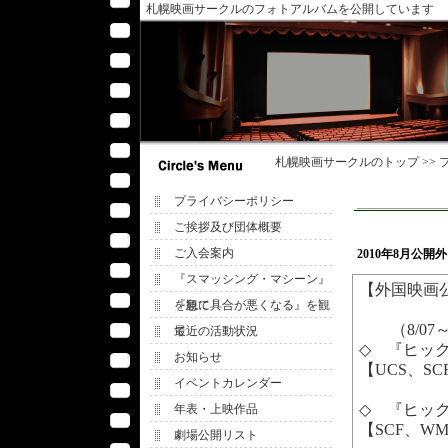
札幌映画サークルのフォトアルバムを公開しています
札幌映画サークル
のトップ >>
プライバシーポリシー
ご挨拶及び団体概要
ご入会案内
2010年8月公
『スマッシング・マシーン』
【外国映画
を観て
『急に具合が悪くなる』を観
（8/07
て
最近の活動状況
◇ 『ヒックとドラ
お知らせ
【UCS、SCF
イベントカレンダー
◇ 『ヒックとドラ
年表・上映作品
【SCF、WM
劇場公開リスト