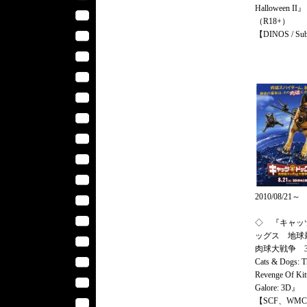
Halloween II』
（R18+）
【DINOS / S
2010/08/21～
◇ 『キャッ
ッグス 地球
肉球大戦争 3D
Cats & Dogs: T
Revenge Of Kit
Galore: 3D』
【SCF、WM