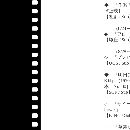
◆ 『作戦 /
悼上映］
【札劇 / Su
（8/24
◆ 『フローズン
【蠍座 / Su
（8/28
◇ 『ゾンビラン
【UCS / Su
◆ 『明日に向かっ
Kid』（1
本 No. 30
【SCF / Su
◇ 『ザイール
Power』
【KINO / S
◇ 『華麗なるア