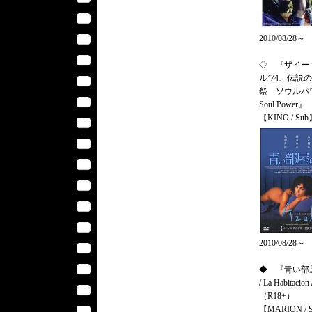
2010/08/28～
◇ 『ザイー
ル’74、伝説
祭 ソウルパワ
Soul Power』
【KINO / Su
2010/08/28～
◆ 『青い部
/ La Habitacio
（R18+）
【MARION / 