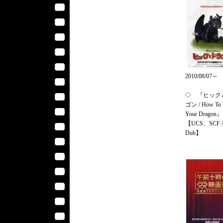
2010/08/07～
◇ 『ヒック
ゴン / How To 
Your Dragon』
【UCS、SCF /
Dub】