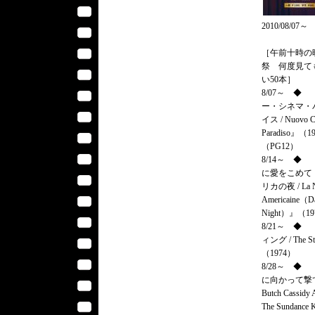
2010/08/07～
［午前十時の
祭 何度見て
い50本］
8/07～ ◆
ー・シネマ・
イス / Nuovo C
Paradiso』（1
（PG12）
8/14～ ◆
に愛をこめて
リカの夜 / La N
Americaine（D
Night）』（1
8/21～ ◆
ィング / The S
（1974）
8/28～ ◆
に向かって撃て
Butch Cassidy 
The Sundance