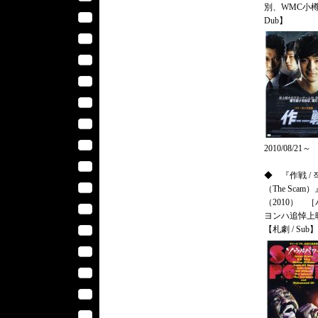
別、WMC小樽 
Dub】
2010/08/21～
◆ 『作戦 / 
（The Scam）
（2010） 
ヨンハ追悼上
【札劇 / Sub】