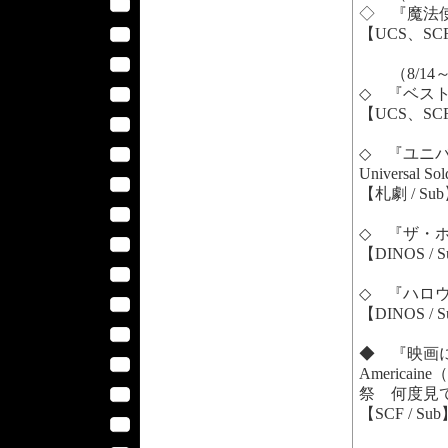
◇ 『魔法使いの弟
【UCS、SC
（8/14
◇ 『ベスト・キ
【UCS、SCF
◇ 『ユニ
Universal Sol
【札劇 / Su
◇ 『ザ・ホー
【DINOS / 
◇ 『ハロウィンI
【DINOS / 
◆ 『映画に愛
Americai
祭 何度見て
【SCF / Su