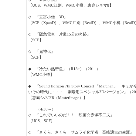
【UCS、WMC江別、WMC小樽、恵庭シネマ8】
◇ 『豆富小僧 3D』
【SCF（XpanD）、WMC江別（RealD）、WMC小樽（Real
◇ 『阪急電車 片道15分の奇跡』
【SCF】
◇ 『鬼神伝』
【SCF】
◆ 『冷たい熱帯魚』（R18+）（2011）
【WMC小樽】
◆ 『Sound Horizon 7th Story Concert 「Märchen」
いその時代に・・・ 劇場用スペシャル3Dバージョン』（20
【恵庭シネマ8（MasterImage）】
（4/30～）
◇ 『これでいいのだ！！ 映画☆赤塚不二夫』
【UCS、SCF】
◇ 『さくら、さくら サムライ化学者 高峰譲吉の生涯』