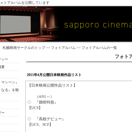
ォトアルバムを公開しています
札幌映画サークル
のトップ >>
フォトアルバム
>> フォトアルバムの一覧
フォト
リシー
概要
2011年4月公開日本映画作品リスト
・マシーン』
【日本映画公開作品リスト】
くなる』を観
（4/01～）
◇ 『婚前特急』
【UCS】
ダー
◇ 『高校デビュー』
【UCS、SCF】