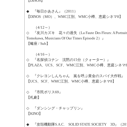
【DINOS】
◆ 『毎日かあさん』（2011）
【DINOS（MO）、WMC江別、WMC小樽、恵庭シネマ8】
（4/12～）
◇ 『友川カズキ 花々の過失（La Faute Des Fleurs: A Portrait O
Tomokawa, Musicians Of Our Times Episode 2）』
【蠍座 / Sub】
（4/16～）
◇ 『名探偵コナン 沈黙の15分（クォーター）』
【PLAZA、UCS、SCF、WMC江別、WMC小樽、恵庭シネマ
◇ 『クレヨンしんちゃん 嵐を呼ぶ黄金のスパイ大作戦』
【UCS、SCF、WMC江別、WMC小樽、恵庭シネマ8】
◇ 『市民ポリス69』
【札劇】
◇ 『ダンシング・チャップリン』
【KINO】
◆ 『攻殻機動隊S.A.C. SOLID STATE SOCIETY 3D』（20