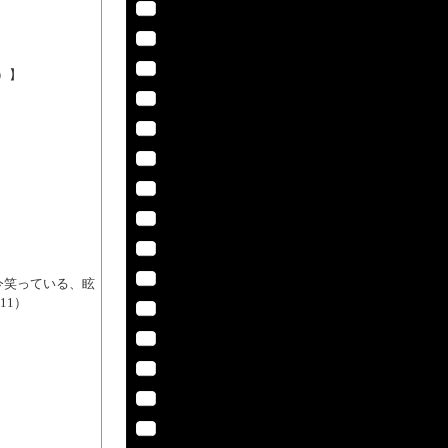
D）】
 キミが今笑っている、眩
11）