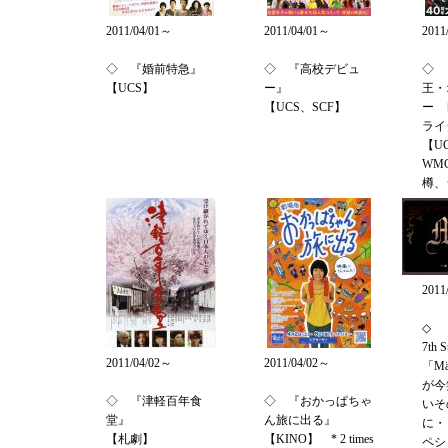
2011/04/01～
2011/04/01～
2011
◇ 『婚前特急』
◇ 『高校デビュ
◇ 
【UCS】
ー』
王・
【UCS、SCF】
ー 
ライ
【U
WM
樽、
2011
◇ 『
7th S
2011/04/02～
2011/04/02～
「Mä
が今
◇ 『津軽百年食
◇ 『おかっぱちゃ
いそ
堂』
ん旅に出る』
に・
【札劇】
【KINO】 * 2 times
ペシ