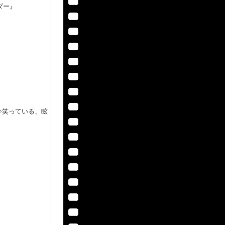
ダー』
 キミが今笑っている、眩