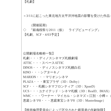
【札劇】
＜3/11に起こった東北地方太平洋沖地震の影響を受けた作品
（開催延期）
◇ 『銀魂桜祭り2011（仮） ライブビューイング』
【札劇、SCF・4/03予定】
公開劇場名略称一覧】
札劇・・・ディノスシネマズ札幌劇場
ATTIC・・・スペースATTIC
DINOS・・・ディノスシネマズ札幌白石
KINO・・・シアターキノ
MARION・・・マリオンシネマ
PLAZA・・・東宝プラザ（3D：Dolby）
SCF・・・札幌シネマフロンティア（3D：XpanD）
UCS・・・ユナイテッド・シネマ札幌（3D：RealD、IMAX
WMC・・・ワーナー・マイカル・シネマズ＜江別・小樽＞（3D
恵庭シネマ8・・・恵庭東宝シネマ8（3D：MasterImage）
【映画倫理委員会によって区分された鑑賞者の年齢制限】