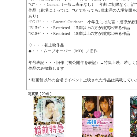
“G”・・・General（一般→表示なし） 年齢に制限なく、
作品（劇場によっては、“G”であっても3歳未満の入場制限
あり）
“PG12”・・・Parental Guidance 小学生には助言・指導が
“R15+”・・・Restricted 15歳以上の方が鑑賞出来る作品
“R18+”・・・Restricted 18歳以上の方が鑑賞出来る作品
◇・・・初上映作品
◆・・・ムーブオーバー（MO）／旧作
年号表記・・・旧作（初公開年を表記）→特集上映、若しく
作品のみ掲載します
* 映画館以外の会場でイベント上映された作品は掲載してい
写真数 [ 29点 ]