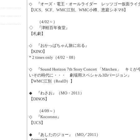
◇ 『オーズ・電王・オールライダー レッツゴー仮面ライ
【UCS、SCF、WMC江別、WMC小樽、恵庭シネマ8】
（4/02～）
◇ 『津軽百年食堂』
【札劇】
◇ 『おかっぱちゃん旅に出る』
【KINO】
* 2 times only（4/02・08）
◇ 『Sound Horizon 7th Story Concert 「Märchen」
いその時代に・・・ 劇場用スペシャル3Dバージョン』
【WMC江別（RealD）】
◆ 『わさお』（MO・2011）
【DINOS】
（4/09～）
◇ 『Kocorono』
【UCS】
◆ 『あしたのジョー』（MO／2011）