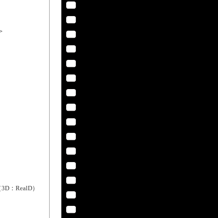
＞
）
：RealD）