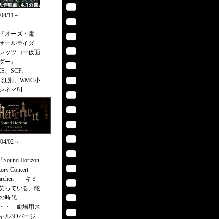
/04/11～
『オーズ・電
オールライダ
レッツゴー仮面
ダー』
CS、SCF、
C江別、WMC小
シネマ8】
/04/02～
Sound Horizon
tory Concert
rchen」 キミ
笑っている、眩
の時代
・・ 劇場用ス
ャル3Dバージ