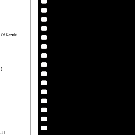
f Kazuki
8】
11）