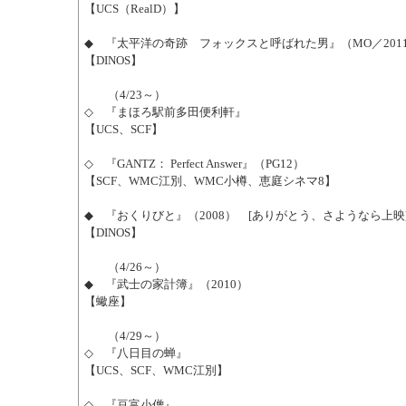
【UCS（RealD）】
◆ 『太平洋の奇跡 フォックスと呼ばれた男』（MO／201
【DINOS】
（4/23～）
◇ 『まほろ駅前多田便利軒』
【UCS、SCF】
◇ 『GANTZ： Perfect Answer』（PG12）
【SCF、WMC江別、WMC小樽、恵庭シネマ8】
◆ 『おくりびと』（2008） [ありがとう、さようなら上映
【DINOS】
（4/26～）
◆ 『武士の家計簿』（2010）
【蠍座】
（4/29～）
◇ 『八日目の蝉』
【UCS、SCF、WMC江別】
◇ 『豆富小僧』