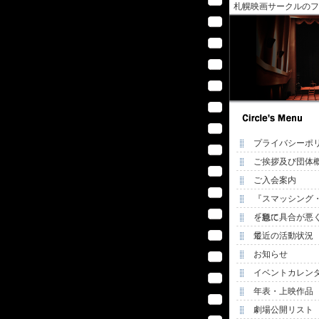
札幌映画サークルのフ
プライバシーポ
ご挨拶及び団体
ご入会案内
『スマッシング
を観て
『急に具合が悪
て
最近の活動状況
お知らせ
イベントカレン
年表・上映作品
劇場公開リスト