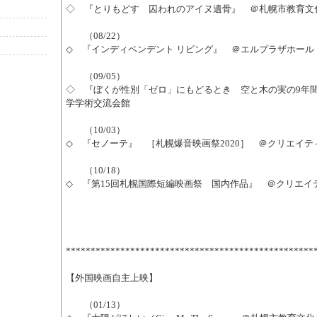
◇ 『とりもどす 囚われのアイヌ遺骨』 ＠札幌市教育文
（08/22）
◇ 『インディペンデント リビング』 ＠エルプラザホール
（09/05）
◇ 『ぼくが性別「ゼロ」にもどるとき 空と木の実の9年
学学術交流会館
（10/03）
◇ 『セノーテ』 ［札幌爆音映画祭2020］ ＠クリエイテ
（10/18）
◇ 『第15回札幌国際短編映画祭 国内作品』 ＠クリエイ
**************************************************
【外国映画自主上映】
（01/13）