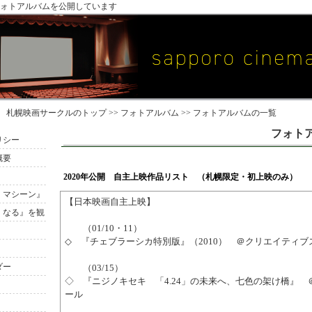
ォトアルバムを公開しています
札幌映画サークル
のトップ >>
フォトアルバム
>> フォトアルバムの一覧
フォト
リシー
概要
2020年公開 自主上映作品リスト （札幌限定・初上映のみ）
・マシーン』
【日本映画自主上映】
くなる』を観
（01/10・11）
◇ 『チェブラーシカ特別版』（2010） ＠クリエイティブ
ダー
（03/15）
◇ 『ニジノキセキ 「4.24」の未来へ、七色の架け橋』 
ール