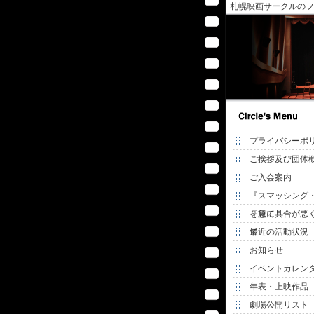
札幌映画サークルのフ
プライバシーポ
ご挨拶及び団体
ご入会案内
『スマッシング
を観て
『急に具合が悪
て
最近の活動状況
お知らせ
イベントカレン
年表・上映作品
劇場公開リスト