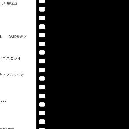
化会館講堂
間』 ＠北海道大
ィブスタジオ
ティブスタジオ
****