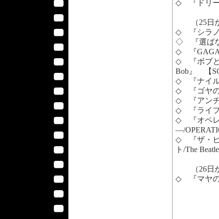
◇ 『ドリームプ
（25日
◇ 『シラノ/
◇ 『選ばなかっ
◇ 『GAGAR
◇ 『ボブという
Bob』 【SC
◇ 『ナイル
◇ 『ゴヤの名
◇ 『アンチャ
◇ 『ライフ
◇ 『オペ
―/OPERAT
◇ 『ザ・ビ
ト/The Beatl
（26日
◇ 『マヤの秘密