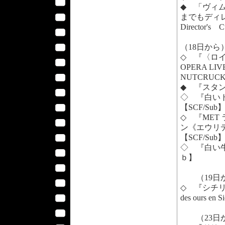
◆ 「ヴィ
までもディレクタ
Director'
（18日から
◇ 『〈ロイ
OPERA LIV
NUTCRU
◆ 『スタンド
◇ 『白いトリュ
【SCF/Sub
◇ 『ME
ン《エウリディー
【SCF/Sub
◇ 『白い牛のバ
ｂ】
（19日
◇ 『シチリア
des ours e
（23日