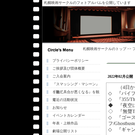
札幌映画サークルのフォトアルバムを公開しています
札幌映画サークル
のトップ >>
プライバシーポリシー
ご挨拶及び団体概要
ご入会案内
2022年02月
『スマッシング・マシーン』
（4日か
を観て
『急に具合が悪くなる』を観
◇ 『パイプラ
◇ 『355/T
て
最近の活動状況
◆ 『夜空に
お知らせ
◇ 『無聲The
イベントカレンダー
◇ 『ゴー
フ/Ghostbus
年表・上映作品
◇ 『ギャング
劇場公開リスト