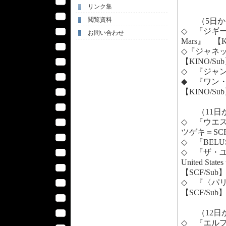
リンク集
閲覧資料
（5日か
◇ 『ジギー・スター
お問い合わせ
Mars』 【K
◇『ジャネット/Je
【KINO/Su
◇ 『ジャンヌ/
◆ 『ワン・プ
【KINO/Su
（11日
◇ 『ウエスト
ツゲキ＝SCF
◇ 『BELU
◇ 『ザ・ユ
United State
【SCF/Sub
◇ 『〈パリ
【SCF/Su
（12日
◇ 『エルプラネ