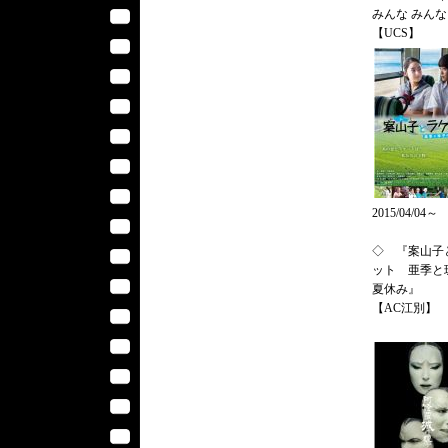
みんな みん
【UCS】
2015/04/04～
◇ 『案山子
ット 亜季と
夏休み』
【AC江別】