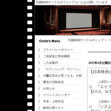
札幌映画サークルのフォトアルバムを公開しています
札幌映画サークル
のトップ >>
プライバシーポリシー
ご挨拶及び団体概要
ご入会案内
2015年4月公
『スマッシング・マシーン』
【日本映画
を観て
『急に具合が悪くなる』を観
（4/01
て
最近の活動状況
◇ 『エイ
お知らせ
【UCS、S
イベントカレンダー
（4/04
年表・上映作品
◇ 『ジヌ
劇場公開リスト