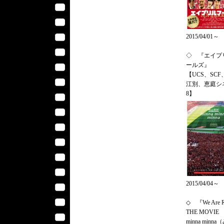
2015/04/01～
◇ 『エイプ
ールズ』
【UCS、SCF
江別、恵庭シ
8】
2015/04/04～
◇ 『We Are 
THE MOVIE 
minna minn