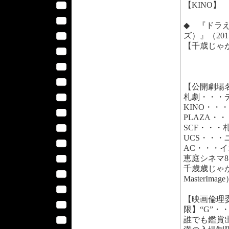
【KINO】
◆ 『ドラ
ズ）』（201
【千歳じゃ
【公開劇場
札劇・・・
KINO・・
PLAZA・
SCF・・・
UCS・・・
AC・・・イ
恵庭シネマ8・
千歳歳じゃ
MasterImag
【映画倫理
限】“G”・
誰でも鑑賞