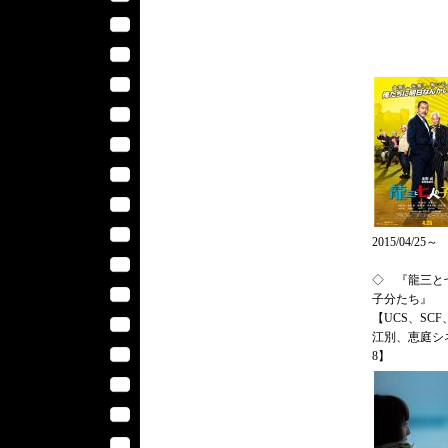
2015/04/25～
◇ 『龍三と
子分たち』
【UCS、SCF
江別、恵庭シ
8】