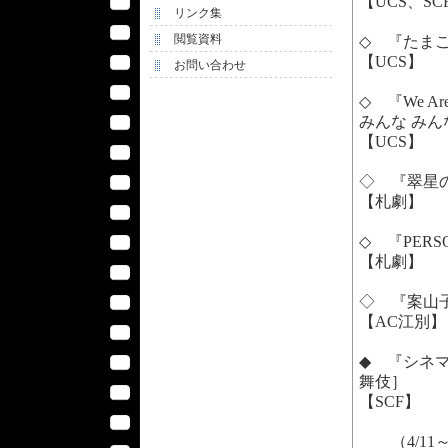
【UCS、SC
リンク集
閲覧資料
◇ 『たま
【UCS】
お問い合わせ
◇ 『We Are
みんな みん
【UCS】
◇ 『翠星
【札劇】
◇ 『PERSON
【札劇】
◇ 『案山
【AC江別】
◆ 『シネマ
舞伎］
【SCF】
（4/11