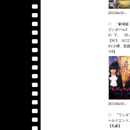
2015/04/18～
◇ 『劇場版
ゴンボールZ
の「F」 3D
【SCF、AC
AC小樽、恵
マ8】
2015/04/18～
◇ 『ワンダ
ールドエンド
【札劇】