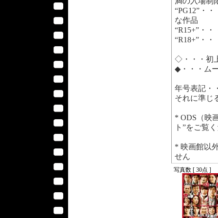
満の入場制
“PG12”・・
な作品
“R15+”・
“R18+”・
◇・・・初
◆・・・ム
年号表記・
それに準じ
* ODS（
ト”をご覧
* 映画館
せん
写真数 [ 30点 ]