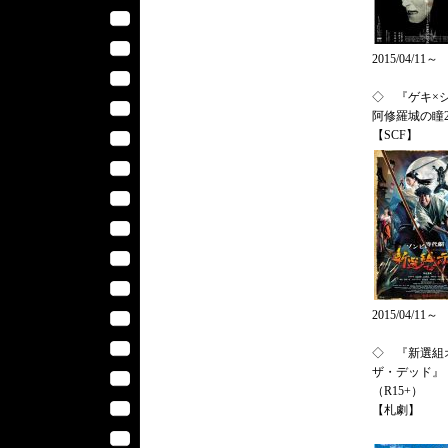
2015/04/11～
◇ 『ゲキ
阿修羅城の瞳2
【SCF】
2015/04/11～
◇ 『新選組
ザ・デッド』
（R15+）
【札劇】