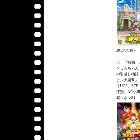
2015/04/18～
◇ 『映画 
ンしんちゃん
の引越し物語
テン大襲撃』
【UCS、SCF
江別、AC小
庭シネマ8】