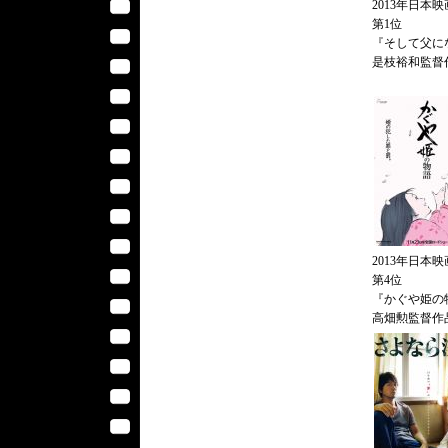
2013年日本映
第1位
『そして父に
是枝裕和監督
2013年日本映
第4位
『かぐや姫の
高畑勲監督作