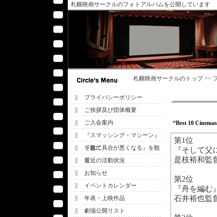
札幌映画サークルのフォトアルバムを公開しています
札幌映画サークル
のトップ >>
プライバシーポリシー
ご挨拶及び団体概要
ご入会案内
“Best 10 Cine
『スマッシング・マシーン』
第1位
を観て
『急に具合が悪くなる』を観
『そして父
是枝裕和監
て
最近の活動状況
お知らせ
第2位
イベントカレンダー
『舟を編む
石井裕也監
年表・上映作品
劇場公開リスト