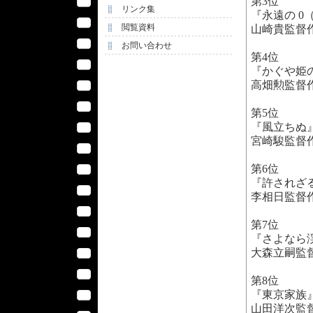
第3位
リンク集
『永遠の 0
閲覧資料
山崎貴監督
お問い合わせ
第4位
『かぐや姫
高畑勲監督
第5位
『風立ちぬ
宮崎駿監督
第6位
『許されざ
李相日監督
第7位
『さよなら
大森立嗣監
第8位
『東京家族
山田洋次監