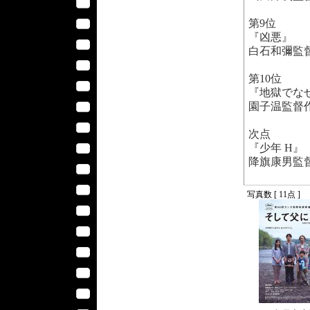
第9位
『凶悪』
白石和彌監
第10位
『地獄でな
園子温監督
次点
『少年 H』
降旗康男監
写真数 [ 11点 ]