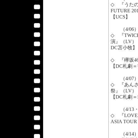
◇ 『うたの☆
FUTURE 20
【UCS】
（4/06
◇ 『TWICE
演』（LV）
DC苫小牧】
◇ 『欅坂46 
【DC札劇＝
（4/07
◇ 『あんさん
祭』（LV）
【DC札劇＝
（4/13・
◇ 『LOVE L
ASIA TO
（4/14