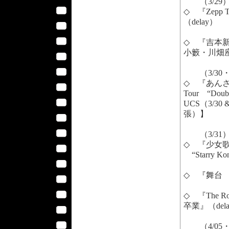
（3/29
◇ 『Zepp To
（delay）
◇ 『吉本
小籔・川畑座
（3/30・3
◇ 『あんさ
Tour “Do
UCS（3/30
張）】
（3/31
◇ 『少女歌
“Starry 
◇ 『舞台
◇ 『The Roa
卒業』（de
（4/05・0