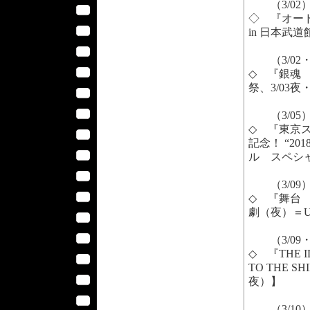
（3/02
◇ 『オー
in 日本武
（3/02・
◇ 『銀魂 
祭、3/03夜
（3/05
◇ 『東京
記念！ “201
ル スペシ
（3/09
◇ 『舞台
劇（夜）＝U
（3/09・
◇ 『THE I
TO THE S
夜）】
（3/10