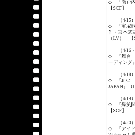
◇ 『瀬戸
【SCF】
（4/15
◇ 『宝塚
作・宮本武
（LV） 【
（4/16・
◇ 『舞台 
ーディング』
（4/18
◇ 『Jus2 
JAPAN』（
（4/19
◇ 『爆笑問
【SCF】
（4/20
◇ 『アイド
Welcome！