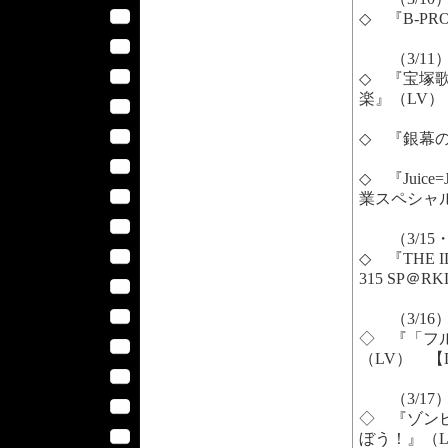
◇ 『B-PRO
（3/11
◇ 『宝塚歌
楽』（LV）
◇ 『銀幕の
◇ 『Juic
業スペシャル
（3/15・
◇ 『THE I
315 SP＠R
（3/16
◇ 『「フ
（LV） 【
（3/17
◇ 『ゾン
ぼう！』（L