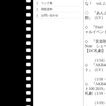
リンク集
な！ vol.
閲覧資料
◇ 『あんさん
お問い合わせ
館』（LV）
◇ 『Free!
ャルイベント
◇ 『音楽朗読
Note シェー
【DC札劇】
（1/14
◇ 『AKB48 
ト』（LV）
（1/18・
◇ 『AK
ト100 2019
札劇（1/19・P
（1/19