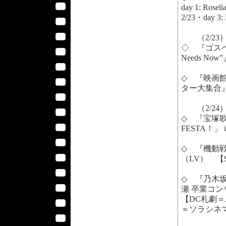
day 1: Rosel
2/23・day 3: 
（2/23
◇ 『ゴスペラー
Needs No
◇ 『映画
ター大集合』
（2/24
◇ 『宝塚
FESTA！」
◇ 『機動戦
（LV） 【
◇ 『乃木坂46
瀬 卒業コン
【DC札劇＝
＝ソラシネ