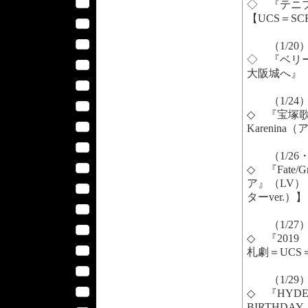
◇ 『テニプリ
【UCS＝SC
（1/20
◇ 『ベリー
大阪城へ』（
（1/24
◇ 『宝塚歌
Kareni
（1/26・
◇ 『Fate/
ア』（LV） 
ターver.）】
（1/27
◇ 『2019 W
札劇＝UCS
（1/29
◇ 『HYDE 
BIRTHDA