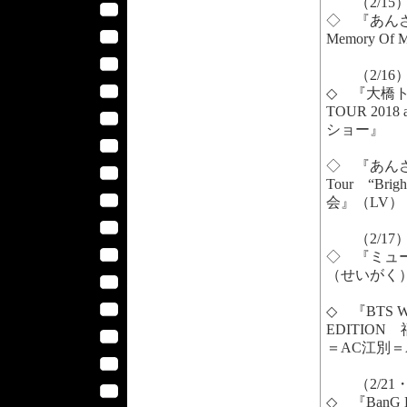
（2/15
◇ 『あん
Memory Of
（2/16
◇ 『大橋トリ
TOUR 20
ショー』 【
◇ 『あんさ
Tour “Bri
会』（LV）
（2/17
◇ 『ミュ
（せいがく）
◇ 『BTS W
EDITIO
＝AC江別＝
（2/21・
◇ 『BanG 