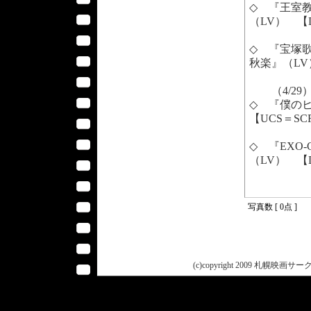
◇ 『王室教
（LV） 【
◇ 『宝塚歌
秋楽』（LV
（4/29
◇ 『僕のヒー
【UCS＝SC
◇ 『EXO-CB
（LV） 【
写真数 [ 0点 ]
(c)copyright 2009 札幌映画サークル 