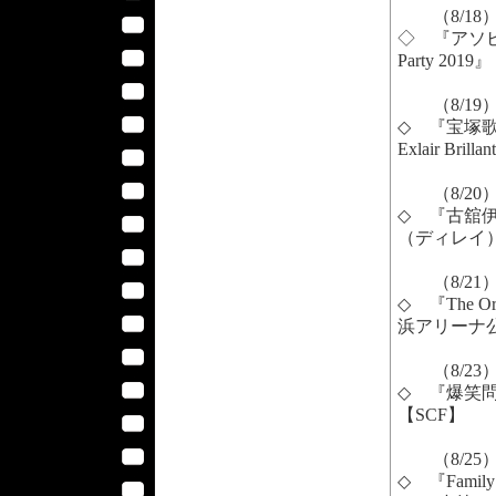
（8/18
◇ 『アソビストアp
Party 201
（8/19
◇ 『宝塚歌劇
Exlair B
（8/20
◇ 『古舘伊
（ディレイ）
（8/21
◇ 『The Oral
浜アリーナ公演
（8/23
◇ 『爆笑問
【SCF】
（8/25
◇ 『Fami