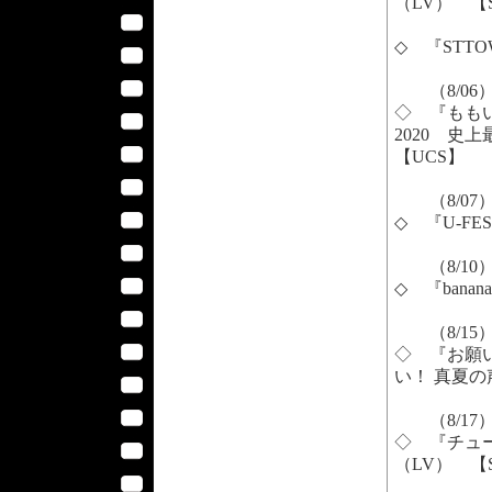
（LV） 【
◇ 『STTOW
（8/06
◇ 『ももいろク
2020 史
【UCS】
（8/07
◇ 『U-FES
（8/10
◇ 『banana
（8/15
◇ 『お願い
い！ 真夏の
（8/17
◇ 『チュー
（LV） 【