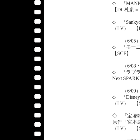
◇ 『MANKA
【DC札劇＝
◇ 『Sankyo 
（LV） 【
（6/05
◇ 『モー
【SCF】
（6/08・
◇ 『ラブライ
Next SPA
（6/09
◇ 『Disney
（LV） 【
◇ 『宝塚
原作「宮本
（LV） 【