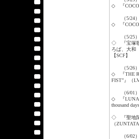
◇ 『COC
（5/24
◇ 『COC
（5/25
◇ 『宝塚
ろば、大和
【SCF】
（5/26
◇ 『THE R
FIST”』（
（6/01
◇ 『LUNA SEA
thousand
◇ 『聖地
（ZUNTA
（6/02