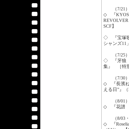
（7/21
◇ 『KYOSU
REVOLVER
SCF】
◇ 『宝塚
シャンズ11
（7/25
◇ 『牙狼
集』 ［特別
（7/30
◇ 『長濱
える日”』（
（8/01
◇ 『花譜 1
（8/03・
◇ 『Roselia