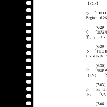
【SCF】
◇ 『RIKI C
Begins 
（6/29
◇ 『宝塚
子」』（LV
（6/29・
◇ 『THE ID
UNI-ON@
（6/30
◇ 『家庭教師ヒッ
（LV） 【
（7/03
◇ 『BanG
ト』 【UC
（7/06・