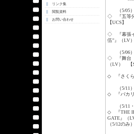
リンク集
（5/05
閲覧資料
◇ 『五等
お問い合わせ
【UCS】
◇ 『幕張
伍”』（LV
（5/06
◇ 『舞台 PS
（LV） 【
◇ 『さくら
（5/11
◇ 『バカ
（5/11・
◇ 『THE I
GATE』（L
（5/12のみ