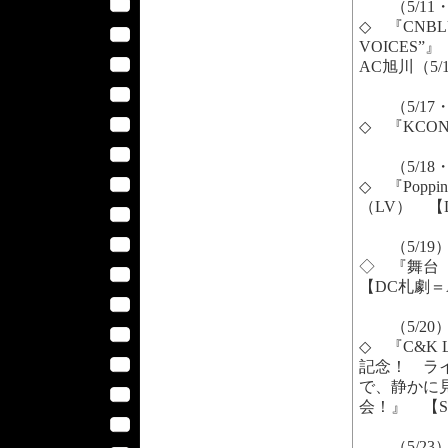
（5/11・
◇ 『CNBLUE
VOICES”』
AC旭川（5/
（5/17・
◇ 『KCON
（5/18・
◇ 『Poppin
（LV） 【
（5/19
◇ 『舞台 
【DC札劇＝
（5/20
◇ 『C&K L
記念！ ラ
で、静かに
会！』 【S
（5/23