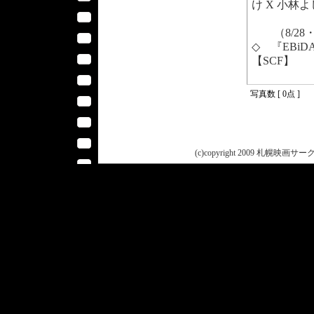
け X 小林
（8/28・
◇ 『EBiDA
【SCF】
写真数 [ 0点 ]
(c)copyright 2009 札幌映画サークル 