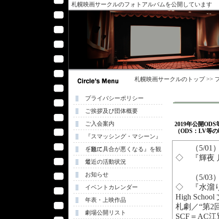
札幌映画サークルのフォトアルバムを公開しています
札幌映画サークル
のトップ >>
プライバシーポリシー
ご挨拶及び団体概要
ご入会案内
2019年公開OD
（ODS：LV等
『スマッシング・マシーン』
（5/01
を観て
『急に具合が悪くなる』を観
◇ 『輝夜 月
て
最近の活動状況
お知らせ
（5/03
◇ 『水溜り
イベントカレンダー
High Sc
年表・上映作品
札劇／“第2
劇場公開リスト
SCF＝AC