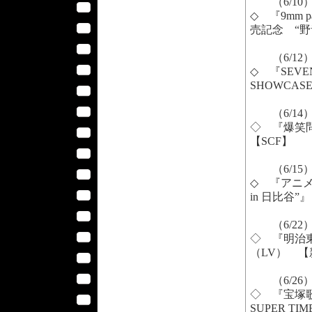
（6/10
◇ 『9mm par
売記念 “野
（6/12
◇ 『SEVENT
SHOWCAS
（6/14
◇ 『爆笑問
【SCF】
（6/15
◇ 『アニ
in 日比谷”
（6/22
◇ 『明治東
（LV） 
（6/26
◇ 『宝塚歌
SUPER 