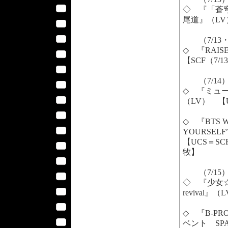
◇ 『「蒼穹
尾道』（LV
（7/13・
◇ 『RAISE
【SCF（7/
（7/14
◇ 『ミュー
（LV） 【
◇ 『BTS W
YOURSEL
【UCS＝S
牧】
（7/15
◇ 『少女☆
revival』
◇ 『B-P
ベント SP