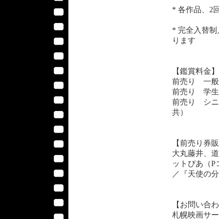
* 各作品、
* 完全入替
ります
【鑑賞料金】
前売り 一般・
前売り 学生・
前売り シニ
共）
【前売り券販
大丸藤井、道
ットぴあ（P
／『天使の分け
【お問い合わ
札幌映画サーク