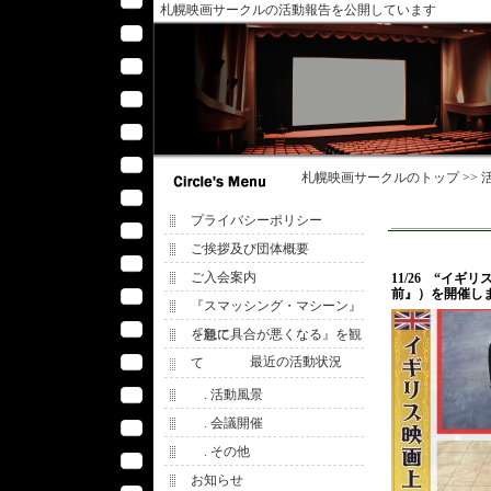
札幌映画サークルの活動報告を公開しています
札幌映画サークル
のトップ >>
プライバシーポリシー
ご挨拶及び団体概要
ご入会案内
11/26 “イ
前』）を開催しま
『スマッシング・マシーン』
を観て
『急に具合が悪くなる』を観
最近の活動状況
て
. 活動風景
. 会議開催
. その他
お知らせ