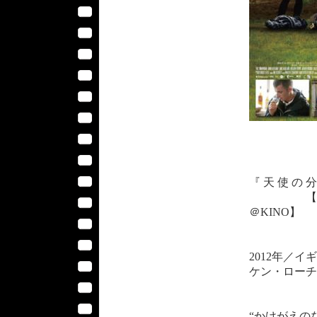
『 天 使 の 分 け 前
【2013年
＠KINO】
2012年／
ケン・ローチ
“かけがえの