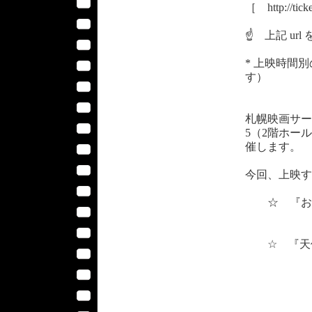
［ http://tick
☝ 上記 ur
* 上映時間
す）
札幌映画サー
5（2階ホー
催します。
今回、上映す
☆ 『おみおく
（201
☆ 『天使の分け
（201
・・・