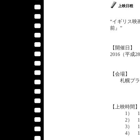
上映日程
“イギリス映
前』”
【開催日】
2016（平成2
【会場】
札幌プラザ2
（札幌市
【上映時間】
1） 11
2） 13
3） 16
4） 18