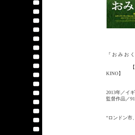
『 お み お く り 
【2015年
KINO】
2013年／
監督作品／9
“ロンドン市
あなたの