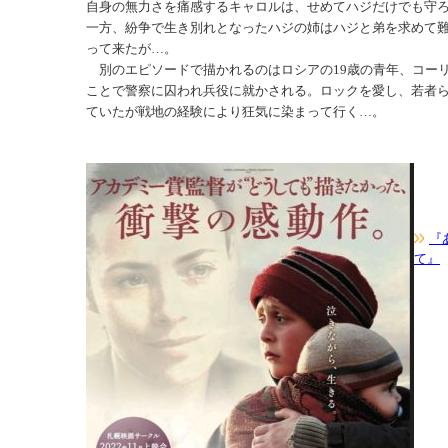
自身の無力さを痛感するキャロルは、せめてハジだけでも守
一方、紛争で生き別れとなったハジの姉はハジと弟を求めて
って来たが…。
別のエピソードで描かれるのはロシアの19歳の青年、コー
ことで警察に囚われ兵役に就かされる。ロックを愛し、若者
ていたが戦地の経験により狂気に染まって行く…。
『
て』