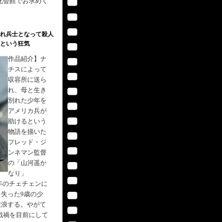
化会館でお求めく
れ兵士となって殺人
という狂気
作品紹介】ナ
チスによって
収容所に送ら
れ、母と生き
別れた少年を
アメリカ兵が
助けるという
物語を描いた
フレッド・ジ
ンネマン監督
の「山河遥か
なり」
年のチェチェンに
失った9歳の少
放浪する。やがて
戦禍を目前にして