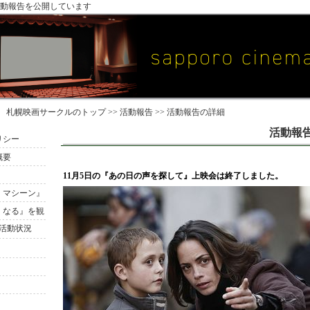
動報告を公開しています
札幌映画サークル
のトップ >>
活動報告
>> 活動報告の詳細
活動報
リシー
概要
11月5日の『あの日の声を探して』上映会は終了しました。
・マシーン』
くなる』を観
活動状況