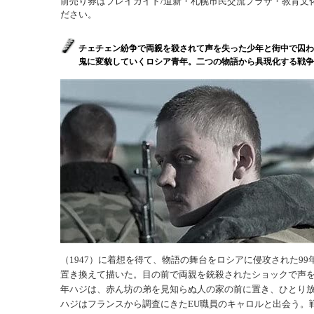
前売り券はプレイガイド/道新・札幌市民交流プラザ・教育文
ださい。
チェチェン紛争で両親を殺されて声を失った少年と街中で囚わ
鬼に変貌していくロシア青年。二つの物語から具現化する戦争
（1947）に着想を得て、物語の舞台をロシアに侵攻された99
置き換えて描いた。目の前で両親を銃殺されたショックで声を
年ハジは、赤ん坊の弟を見知らぬ人の家の前に置き、ひとり
ハジはフランスから調査にきたEU職員のキャロルと出会う。