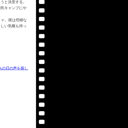
ろうと決意する。
難民キャンプにや
リャ。彼は些細な
らしい気概も持っ
あの日の声を探し