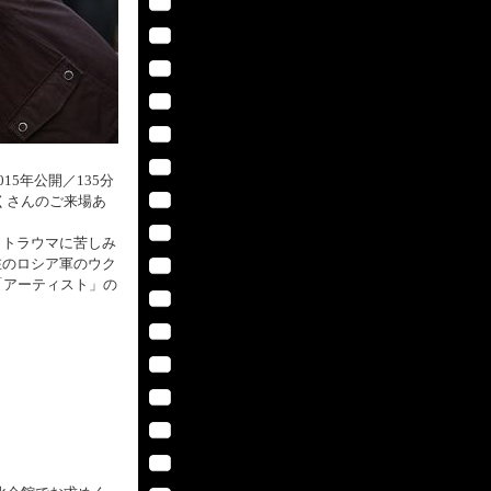
5年公開／135分
くさんのご来場あ
、トラウマに苦しみ
在のロシア軍のウク
「アーティスト」の