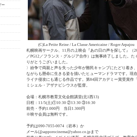
ダー
(C)La Petite Reine / La Classe Americaine / Roger Arpajou
札幌映画サークル、11月の上映会『あの日の声を探して』（201
／PG12／フランス・グルジア合作）は無事終了しました。た
りがとうございました。
〉紛争で両親と声を失った少年が難民キャンプにたどり着き
ながらも懸命に生きる姿を描いたヒューマンドラマです。現
ライナ侵攻にも通じる作品です。第84回アカデミー賞受賞作
ミシェル・アザナビシウスが監督。
会場：札幌市教育文化会館講堂(北1西13)
日程：11/5(土)①10:30 ②13:30 ③16:30
前売・予約1.000円 当日1.300円
※映サ会員は無料です。
予約は090-7055-0074（岩本）か
メールはsapporocinema@yahoo.co.jpまで