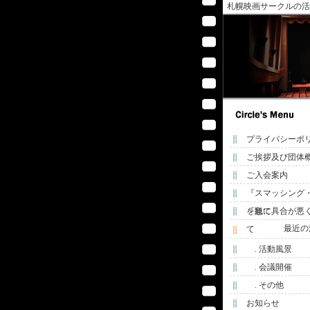
札幌映画サークルの活
プライバシーポ
ご挨拶及び団体
ご入会案内
『スマッシング
を観て
『急に具合が悪
最近の
て
. 活動風景
. 会議開催
. その他
お知らせ