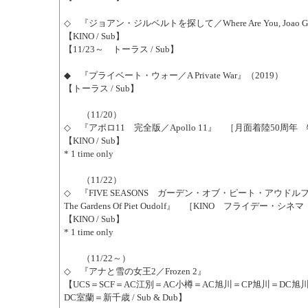
◇ 『ジョアン・ジルベルトを探して／Where Are You, Joao Gil
【KINO / Sub】
【11/23～ トーラス / Sub】
◆ 『プライベート・ウォー／A Private War』（2019）
【トーラス / Sub】
（11/20）
◇ 『アポロ11 完全版／Apollo 11』 ［月面着陸50周年
【KINO / Sub】
* 1 time only
（11/22）
◇ 『FIVE SEASONS ガーデン・オブ・ピート・アウドルフ／Fiv
The Gardens Of Piet Oudolf』 ［KINO フライデー・シネマ 
【KINO / Sub】
* 1 time only
（11/22～）
◇ 『アナと雪の女王2／Frozen 2』
【UCS＝SCF＝AC江別＝AC小樽＝AC旭川＝CP旭川＝DC旭
DC室蘭＝新千歳 / Sub & Dub】