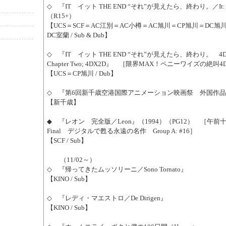
◇ 『IT イット THE END “それ”が見えたら、終わり。／It: Ch
（R15+）
【UCS＝SCF＝AC江別＝AC小樽＝AC旭川＝CP旭川＝DC旭
DC室蘭 / Sub & Dub】
◇ 『IT イット THE END “それ”が見えたら、終わり。 4DX
Chapter Two; 4DX2D』 ［限界MAX！ペニーワイズの絶
【UCS＝CP旭川 / Dub】
◇ 『第6回新千歳空港国際アニメーション映画祭 外国作
【新千歳】
◆ 『レオン 完全版／Leon』（1994）（PG12） ［午前
Final デジタルで甦る永遠の名作 Group A: #16］
【SCF / Sub】
（11/02～）
◇ 『帰ってきたムッソリーニ／Sono Tornato』
【KINO / Sub】
◇ 『レディ・マエストロ／De Dirigen』
【KINO / Sub】