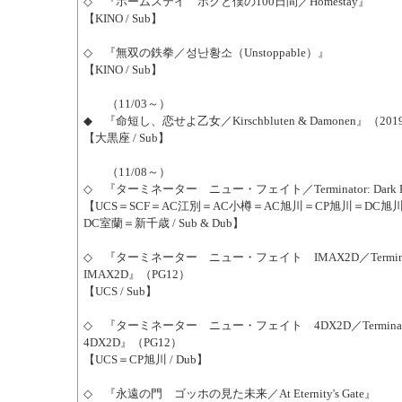
◇ 『ホームステイ ボクと僕の100日間／Homestay』
【KINO / Sub】
◇ 『無双の鉄拳／성난황소（Unstoppable）』
【KINO / Sub】
（11/03～）
◆ 『命短し、恋せよ乙女／Kirschbluten & Damonen』（201
【大黒座 / Sub】
（11/08～）
◇ 『ターミネーター ニュー・フェイト／Terminator: Dark F
【UCS＝SCF＝AC江別＝AC小樽＝AC旭川＝CP旭川＝DC旭
DC室蘭＝新千歳 / Sub & Dub】
◇ 『ターミネーター ニュー・フェイト IMAX2D／Terminator: 
IMAX2D』（PG12）
【UCS / Sub】
◇ 『ターミネーター ニュー・フェイト 4DX2D／Terminator: D
4DX2D』（PG12）
【UCS＝CP旭川 / Dub】
◇ 『永遠の門 ゴッホの見た未来／At Eternity's Gate』