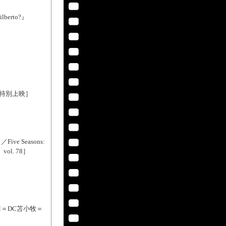
berto?』
 特別上映］
e Seasons:
vol. 78］
川＝DC苫小牧＝