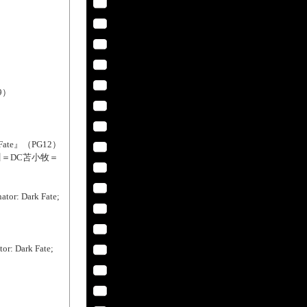
9）
ate』（PG12）
川＝DC苫小牧＝
Dark Fate;
ark Fate;