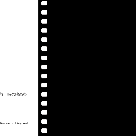
［午前十時の映画祭
ds: Beyond