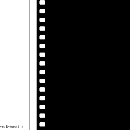
）
Everest）』