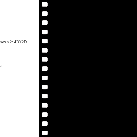
 2: 4DX2D
p』