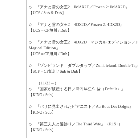
◇ 『アナと雪の女王2 IMAX2D／Frozen 2: IMAX2D』
【UCS / Sub & Dub】
◇ 『アナと雪の女王2 4DX2D／Frozen 2: 4DX2D』
【UCS＝CP旭川 / Dub】
◇ 『アナと雪の女王2 4DX2D マジカル エディション／Frozen
Magical Edition』
【UCS＝CP旭川 / Dub】
◇ 『ゾンビランド ダブルタップ／Zombieland: Double Ta
【SCF＝CP旭川 / Sub & Dub】
（11/23～）
◇ 『国家が破産する日／국가부도의 날（Default）』
【KINO / Sub】
◇ 『パリに見出されたピアニスト／Au Bout Des Doigts』
【KINO / Sub】
◇ 『第三夫人と髪飾り／The Third Wife』（R15+）
【KINO / Sub】