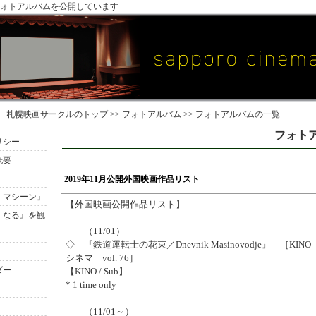
ォトアルバムを公開しています
札幌映画サークル
のトップ >>
フォトアルバム
>> フォトアルバムの一覧
フォト
リシー
概要
2019年11月公開外国映画作品リスト
・マシーン』
【外国映画公開作品リスト】
くなる』を観
（11/01）
◇ 『鉄道運転士の花束／Dnevnik Masinovodje』 ［KI
シネマ vol. 76］
ダー
【KINO / Sub】
* 1 time only
（11/01～）