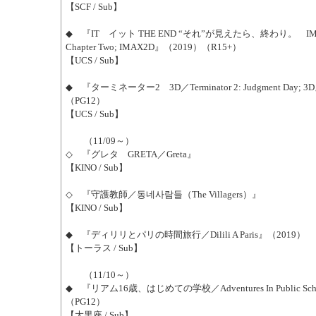
【SCF / Sub】
◆ 『IT イット THE END “それ”が見えたら、終わり。 IMA
Chapter Two; IMAX2D』（2019）（R15+）
【UCS / Sub】
◆ 『ターミネーター2 3D／Terminator 2: Judgment Day;
（PG12）
【UCS / Sub】
（11/09～）
◇ 『グレタ GRETA／Greta』
【KINO / Sub】
◇ 『守護教師／동네사람들（The Villagers）』
【KINO / Sub】
◆ 『ディリリとパリの時間旅行／Dilili A Paris』（2019）
【トーラス / Sub】
（11/10～）
◆ 『リアム16歳、はじめての学校／Adventures In Public Sc
（PG12）
【大黒座 / Sub】