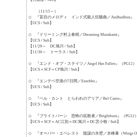
（11/15～）
◇ 『盲目のメロディ インド式殺人狂騒曲／Andhadhun』
【UCS / Sub】
◇ 『ドリーミング村上春樹／Dreaming Murakami』
【UCS / Sub】
【11/29～ DC旭川 / Sub】
【11/30～ トーラス / Sub】
◇ 『エンド・オブ・ステイツ／Angel Has Fallen』（PG12）
【UCS＝SCF＝CP旭川 / Sub】
◇ 『エンテベ空港の7日間／Entebbe』
【UCS / Sub】
◇ 『ベル・カント とらわれのアリア／Bel Canto』
【UCS / Sub】
◇ 『ブライトバーン 恐怖の拡散者／Brightburn』（PG12
【UCS＝SCF＝AC江別＝DC旭川＝DC苫小牧 / Sub】
◇ 『オーバー・エベレスト 陰謀の氷壁／氷峰暴（Wings Over 