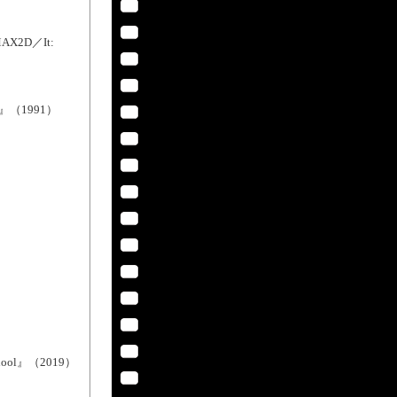
X2D／It:
 3D』（1991）
hool』（2019）