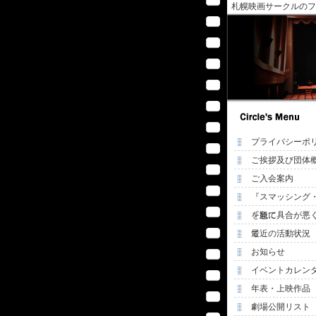
札幌映画サークルのフ
プライバシーポ
ご挨拶及び団体
ご入会案内
『スマッシング
を観て
『急に具合が悪
て
最近の活動状況
お知らせ
イベントカレン
年表・上映作品
劇場公開リスト