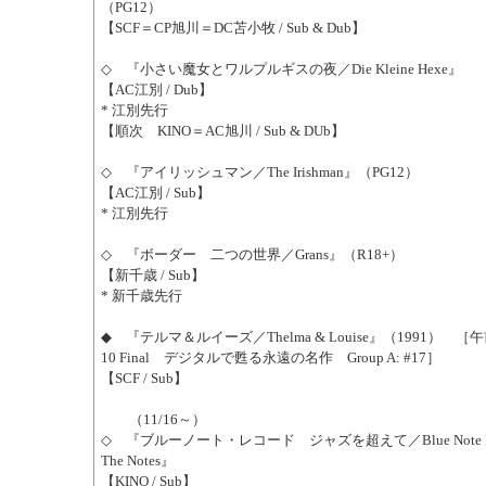
（PG12）
【SCF＝CP旭川＝DC苫小牧 / Sub & Dub】
◇ 『小さい魔女とワルプルギスの夜／Die Kleine Hexe』
【AC江別 / Dub】
* 江別先行
【順次 KINO＝AC旭川 / Sub & DUb】
◇ 『アイリッシュマン／The Irishman』（PG12）
【AC江別 / Sub】
* 江別先行
◇ 『ボーダー 二つの世界／Grans』（R18+）
【新千歳 / Sub】
* 新千歳先行
◆ 『テルマ＆ルイーズ／Thelma & Louise』（1991） 
10 Final デジタルで甦る永遠の名作 Group A: #17］
【SCF / Sub】
（11/16～）
◇ 『ブルーノート・レコード ジャズを超えて／Blue Note Recor
The Notes』
【KINO / Sub】