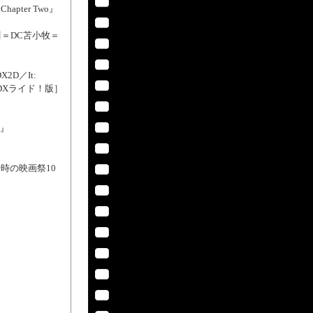
apter Two』
川＝DC苫小牧＝
2D／It:
叫4DXライド！版］
品』
十時の映画祭10