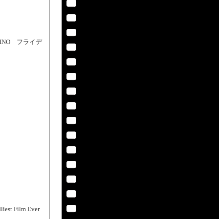
［KINO フライデ
】
 Film Ever