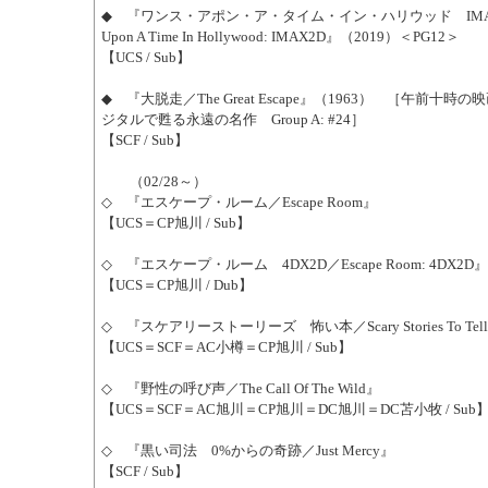
◆ 『ワンス・アポン・ア・タイム・イン・ハリウッド IMAX
Upon A Time In Hollywood: IMAX2D』（2019）＜PG12＞
【UCS / Sub】
◆ 『大脱走／The Great Escape』（1963） ［午前十時の映画
ジタルで甦る永遠の名作 Group A: #24］
【SCF / Sub】
（02/28～）
◇ 『エスケープ・ルーム／Escape Room』
【UCS＝CP旭川 / Sub】
◇ 『エスケープ・ルーム 4DX2D／Escape Room: 4DX2D』
【UCS＝CP旭川 / Dub】
◇ 『スケアリーストーリーズ 怖い本／Scary Stories To Tell In
【UCS＝SCF＝AC小樽＝CP旭川 / Sub】
◇ 『野性の呼び声／The Call Of The Wild』
【UCS＝SCF＝AC旭川＝CP旭川＝DC旭川＝DC苫小牧 / Sub
◇ 『黒い司法 0%からの奇跡／Just Mercy』
【SCF / Sub】