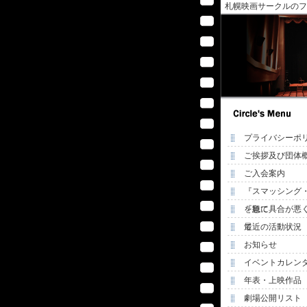
札幌映画サークルのフ
プライバシーポ
ご挨拶及び団体
ご入会案内
『スマッシング
を観て
『急に具合が悪
て
最近の活動状況
お知らせ
イベントカレン
年表・上映作品
劇場公開リスト