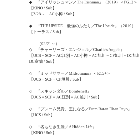
◆ 『アイリッシュマン／The Irishman』（2019）＜PG12＞ ＜
【KINO / Sub】
【2/28～ AC小樽 / Sub】
◆ 『THE UPSIDE 最強のふたり／The Upside』（2019）
【トーラス / Sub】
（02/21～）
◇ 『チャーリーズ・エンジェル／Charlie's Angels』
【UCS＝SCF＝AC江別＝AC小樽＝AC旭川＝CP旭川＝DC旭
DC室蘭 / Sub】
◇ 『ミッドサマー／Midsommar』＜R15+＞
【UCS＝SCF＝CP旭川 / Sub】
◇ 『スキャンダル／Bombshell』
【UCS＝SCF＝AC江別＝AC旭川 / Sub】
◇ 『プレーム兄貴、王になる／Prem Ratan Dhan Payo』
【UCS / Sub】
◇ 『名もなき生涯／A Hidden Life』
【KINO / Sub】