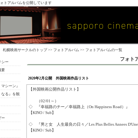
ォトアルバムを公開しています
札幌映画サークル
のトップ >>
フォトアルバム
>> フォトアルバムの一覧
フォト
リシー
概要
2020年2月公開 外国映画作品リスト
・マシーン』
【外国映画公開作品リスト】
くなる』を観
（02/01～）
◇ 『幸福路のチー／幸福路上（On Happiness Road）』
【KINO / Sub】
ダー
◇ 『男と女 人生最良の日々／Les Plus Belles Annees D'Une
【KINO / Sub】