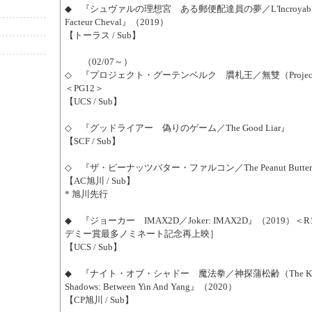
◆ 『シュヴァルの理想宮 ある郵便配達員の夢／L'Incroyable Hi
Facteur Cheval』（2019）
【トーラス / Sub】
（02/07～）
◇ 『プロジェクト・グーテンベルク 贋札王／無雙（Project Gu
＜PG12＞
【UCS / Sub】
◇ 『グッドライアー 偽りのゲーム／The Good Liar』
【SCF / Sub】
◇ 『ザ・ピーナッツバター・ファルコン／The Peanut Butter F
【AC旭川 / Sub】
* 旭川先行
◆ 『ジョーカー IMAX2D／Joker: IMAX2D』（2019）＜
デミー賞最多ノミネート記念再上映］
【UCS / Sub】
◆ 『ナイト・オブ・シャドー 魔法拳／神探蒲松齢（The Knig
Shadows: Between Yin And Yang』（2020）
【CP旭川 / Sub】