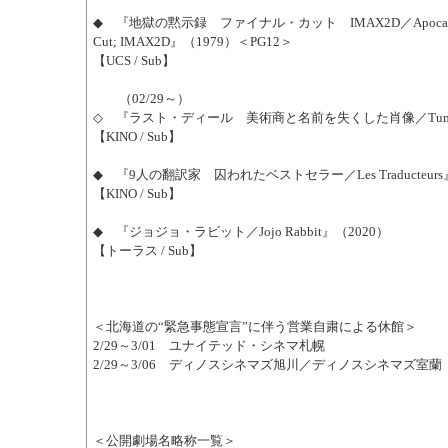
◆ 『地獄の黙示録 ファイナル・カット IMAX2D／Apocalypse 
Cut; IMAX2D』（1979）＜PG12＞
【UCS / Sub】
（02/29～）
◇ 『ラスト・ディール 美術商と名前を失くした肖像／Tumma K
【KINO / Sub】
◆ 『9人の翻訳家 囚われたベストセラー／Les Traducteurs
【KINO / Sub】
◆ 『ジョジョ・ラビット／Jojo Rabbit』（2020）
【トーラス / Sub】
＜北海道の“緊急事態宣言”に伴う営業自粛による休館＞
2/29～3/01 ユナイテッド・シネマ札幌
2/29～3/06 ディノスシネマズ旭川／ディノスシネマズ室蘭
＜公開劇場名略称一覧＞