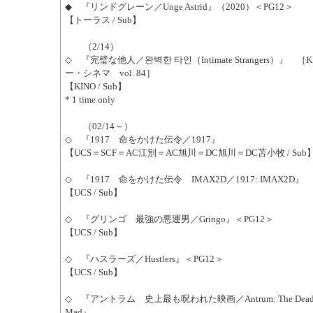
◆ 『リンドグレーン／Unge Astrid』（2020）＜PG12＞
【トーラス / Sub】
（2/14）
◇ 『完璧な他人／완벽한 타인（Intimate Strangers）』 
ー・シネマ vol. 84］
【KINO / Sub】
* 1 time only
（02/14～）
◇ 『1917 命をかけた伝令／1917』
【UCS＝SCF＝AC江別＝AC旭川＝DC旭川＝DC苫小牧 / Sub
◇ 『1917 命をかけた伝令 IMAX2D／1917: IMAX2D』
【UCS / Sub】
◇ 『グリンゴ 最強の悪運男／Gringo』＜PG12＞
【UCS / Sub】
◇ 『ハスラーズ／Hustlers』＜PG12＞
【UCS / Sub】
◇ 『アントラム 史上最も呪われた映画／Antrum: The Deadliest
Mad』