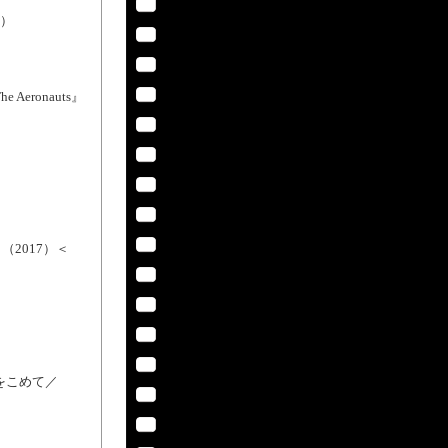
9）
ronauts』
（2017）＜
をこめて／