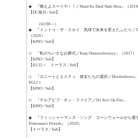
◆ 『燃えよスーリヤ！！／Mard Ko Dard Nahi Hota』（201
【DC旭川 / Sub】
（02/08～）
◆ 『イントゥ・ザ・スカイ 気球で未来を変えたふたり／The Ae
（2020）
【KINO / Sub】
◇ 『私のちいさなお葬式／Karp Otmorozhennyy』（2017）
【KINO / Sub】
【02/22～ トーラス / Sub】
◇ 『ロニートとエスティ 彼女たちの選択／Disobedience』
PG12＞
【KINO / Sub】
◇ 『テルアビブ・オン・ファイア／Tel Aviv On Fire』
【KINO / Sub】
◆ 『フィッシャーマンズ・ソング コーンウォールから愛
Fisherman's Friends』（2020）
【トーラス / Sub】