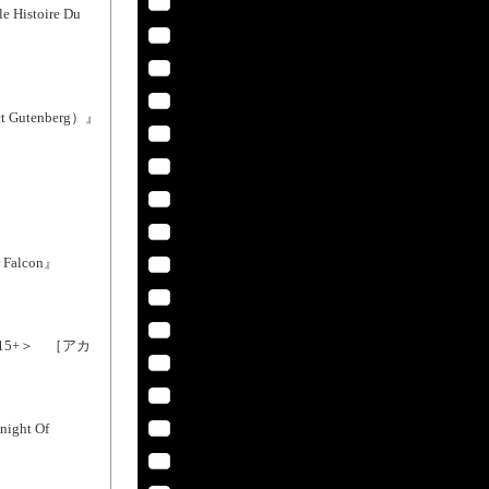
stoire Du
tenberg）』
alcon』
R15+＞ ［アカ
ht Of