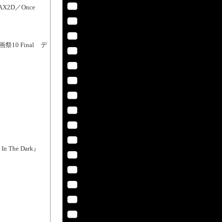
2D／Once
祭10 Final デ
 The Dark』
】