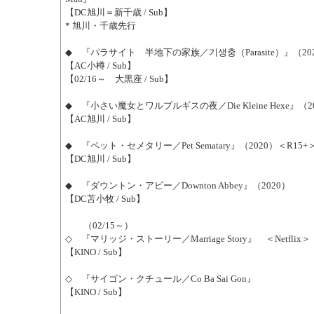
【DC旭川＝新千歳 / Sub】
* 旭川・千歳先行
◆ 『パラサイト 半地下の家族／기생충（Parasite）』（202
【AC小樽 / Sub】
【02/16～ 大黒座 / Sub】
◆ 『小さい魔女とワルプルギスの夜／Die Kleine Hexe』（2
【AC旭川 / Sub】
◆ 『ペット・セメタリー／Pet Sematary』（2020）＜R15+
【DC旭川 / Sub】
◆ 『ダウントン・アビー／Downton Abbey』（2020）
【DC苫小牧 / Sub】
（02/15～）
◇ 『マリッジ・ストーリー／Marriage Story』 ＜Netflix＞
【KINO / Sub】
◇ 『サイゴン・クチュール／Co Ba Sai Gon』
【KINO / Sub】