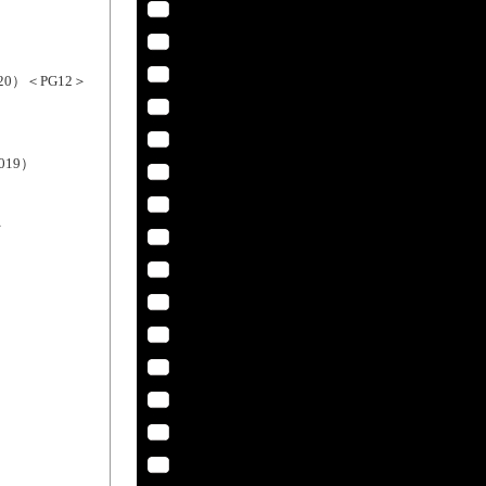
0）＜PG12＞
019）
＞