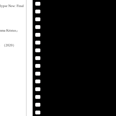
Now: Final
ristus』
』（2020）